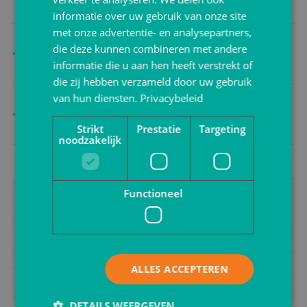
verpakkingen?
informatie over uw gebruik van onze site
met onze advertentie- en analysepartners,
Wat betekent de REACH-regelgeving voor
die deze kunnen combineren met andere
verpakkingen?
informatie die u aan hen heeft verstrekt of
die zij hebben verzameld door uw gebruik
van hun diensten.
Privacybeleid
Hoe voldoe ik aan de nieuwe regels voor
e-commerce verpakkingen?
Strikt
Prestatie
Targeting
noodzakelijk
Functioneel
Andere vraag?
Neem contact met ons op. We helpen graag.
Contact opnemen
ALLES ACCEPTEREN
DETAILS WEERGEVEN