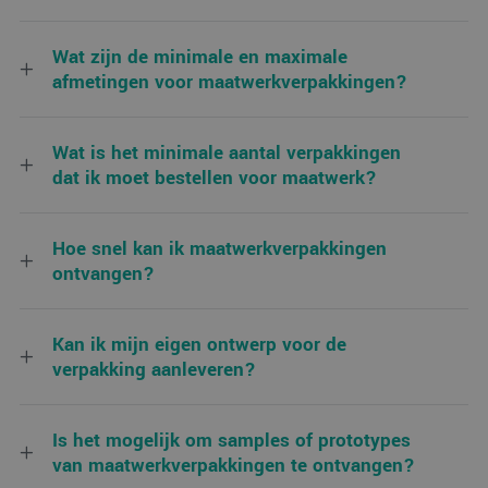
Wat zijn de minimale en maximale
afmetingen voor maatwerkverpakkingen?
Wat is het minimale aantal verpakkingen
dat ik moet bestellen voor maatwerk?
Hoe snel kan ik maatwerkverpakkingen
ontvangen?
Meer informatie over maatwerk
Kan ik mijn eigen ontwerp voor de
verpakking aanleveren?
Is het mogelijk om samples of prototypes
Ik wil meer weten over de afmetingen voor
van maatwerkverpakkingen te ontvangen?
Ik wil meer weten over aantallen in maatwerk
maatwerkverpakkingen