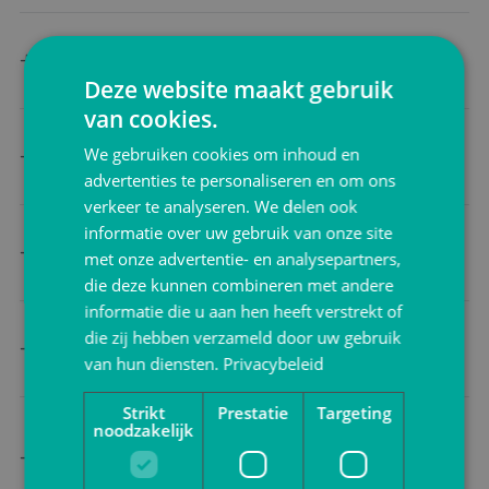
Zijn maatwerkverpakkingen duurder dan
standaardverpakkingen?
Deze website maakt gebruik
van cookies.
Ik wil meer weten over maatwerk verpakkingen
Kan ik maatwerkverpakkingen laten
We gebruiken cookies om inhoud en
bedrukken?
advertenties te personaliseren en om ons
verkeer te analyseren. We delen ook
informatie over uw gebruik van onze site
Wat gebeurt er als ik niet tevreden ben
met onze advertentie- en analysepartners,
met de maatwerkverpakking?
die deze kunnen combineren met andere
Ik wil meer weten over maatwerk verpakkingen
informatie die u aan hen heeft verstrekt of
Ik wil advies over maatwerk verpakkingen
Kan ik maatwerkverpakkingen later
die zij hebben verzameld door uw gebruik
opnieuw bestellen?
van hun diensten.
Privacybeleid
Ik wil een offerte voor maatwerkverpakkingen
Strikt
Prestatie
Targeting
noodzakelijk
Kan ik maatwerkverpakkingen voor een
specifiek productsegment krijgen (bijv.
levensmiddelen, elektronica, etc.)?