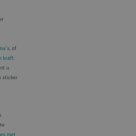
er
ma’s
, of
n kraft
.
nt u
 sticker
n
te
jes met