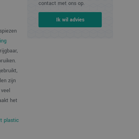
contact met ons op.
Ik wil advies
 spiezen
ing
ijgbaar,
ruiken.
ebruikt,
en zijn
 veel
aakt het
t plastic