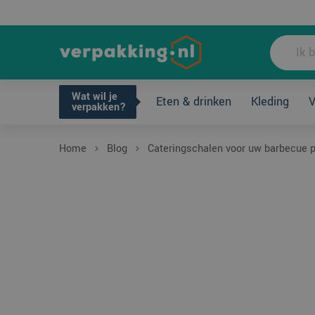
Wat wil je ve
Wat wil je
Eten & drinken
Kleding
V
verpakken?
Home
Blog
Cateringschalen voor uw barbecue 