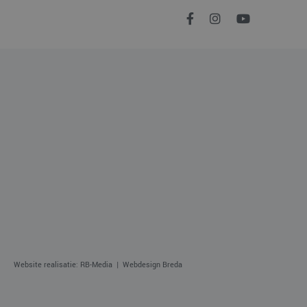
 gevolgd.
n om het gebruik van
Website realisatie: RB-Media
Webdesign Breda