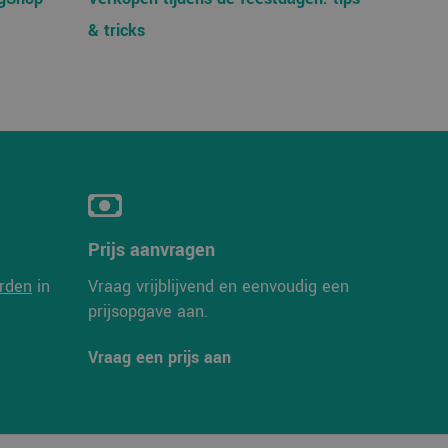
ionaliteit te
nalytics - wat een
& tricks
e analyseservice van
kers te
tics software. Het
mer toe te wijzen
er op te slaan en
op een site en wordt
ikerssessie voor
s te berekenen
n om het gebruik van
e goede werking van
er de website
Prijs aanvragen
er mogelijk heeft
rden
in
Vraag vrijblijvend en eenvoudig een
en unieke
prijsopgave aan.
crosoft-scripts.
 veel verschillende
 gevolgd.
Vraag een prijs aan
n om het gebruik van
en unieke
crosoft-scripts.
 veel verschillende