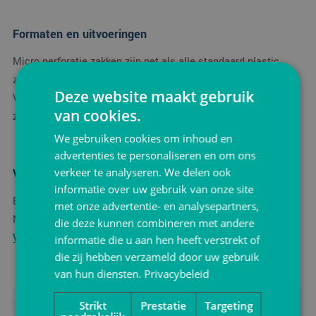
Formaten en uitvoeringen
Micro perforatie zakken zijn net als alle standaard plastic
zakken leverbaar in diverse soorten, formaten en uitvoeringen.
Deze website maakt gebruik
Van klein tot groot. Standaard microperforatiezakken
van cookies.
zijn vervaardigd van PP 18mµ.
We gebruiken cookies om inhoud en
advertenties te personaliseren en om ons
verkeer te analyseren. We delen ook
Verpakkingsgroothandel
informatie over uw gebruik van onze site
Ben je een verpakkingsgroothandel en wil je groot inkopen?
met onze advertentie- en analysepartners,
Neem dan
contact
op met de experts van
Dijkstra
die deze kunnen combineren met andere
Verpakking
voor meer informatie.
informatie die u aan hen heeft verstrekt of
die zij hebben verzameld door uw gebruik
van hun diensten.
Privacybeleid
Strikt
Prestatie
Targeting
Advies ontvangen?