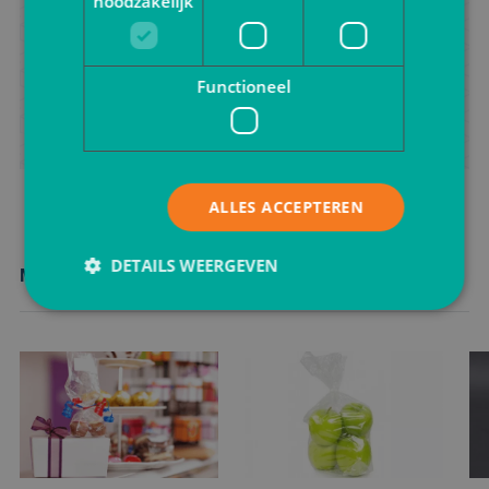
noodzakelijk
Zoek je advies voor het verpakken van jouw product?
Neem vrijblijvend contact met ons op.
Functioneel
Ik wil advies
ALLES ACCEPTEREN
DETAILS WEERGEVEN
Meer nieuws
Strikt noodzakelijk
Prestatie
Targeting
Functioneel
Strikt noodzakelijke cookies maken de
kernfunctionaliteiten van de website mogelijk, zoals
gebruikersaanmelding en accountbeheer. De
website kan niet goed worden gebruikt zonder de