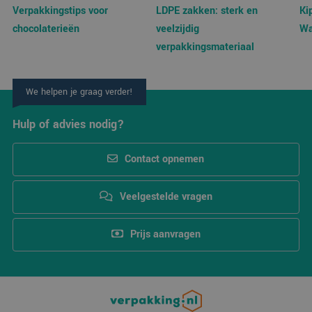
strikt noodzakelijke cookies.
Verpakkingstips voor
LDPE zakken: sterk en
Ki
Aanbieder
/
chocolaterieën
veelzijdig
Wa
Naam
Vervaldatum
Omsc
Domein
verpakkingsmateriaal
PHPSESSID
Sessie
Cook
PHP.net
gege
www.verpakking.nl
appli
basis
We helpen je graag verder!
taal. 
ident
alge
Hulp of advies nodig?
doel
wordt
om v
van
Contact opnemen
gebru
te o
Het i
gesp
Veelgestelde vragen
wille
gege
numm
wordt
Prijs aanvragen
kan s
Google Privacy Policy
voor 
een 
voorb
beho
een 
statu
gebru