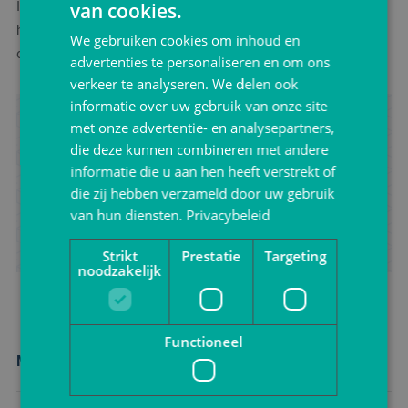
Is dit net niet wat je zoekt? Neem dan gerust
contact
op met
van cookies.
het enthousiaste team van VerpakkingShop.nl en vraag naar
We gebruiken cookies om inhoud en
overige mogelijkheden.
advertenties te personaliseren en om ons
verkeer te analyseren. We delen ook
informatie over uw gebruik van onze site
Advies ontvangen?
met onze advertentie- en analysepartners,
die deze kunnen combineren met andere
Zoek je advies voor het verpakken van jouw product?
informatie die u aan hen heeft verstrekt of
Neem vrijblijvend contact met ons op.
die zij hebben verzameld door uw gebruik
van hun diensten.
Privacybeleid
Ik wil advies
Strikt
Prestatie
Targeting
noodzakelijk
Functioneel
Meer nieuws