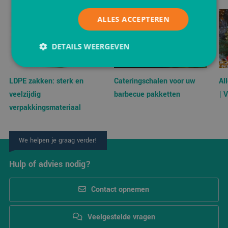
ALLES ACCEPTEREN
DETAILS WEERGEVEN
LDPE zakken: sterk en
Cateringschalen voor uw
Al
Strikt noodzakelijk
Prestatie
Targeting
veelzijdig
barbecue pakketten
| 
Functioneel
verpakkingsmateriaal
Strikt noodzakelijke cookies maken de
kernfunctionaliteiten van de website mogelijk, zoals
gebruikersaanmelding en accountbeheer. De
We helpen je graag verder!
website kan niet goed worden gebruikt zonder de
strikt noodzakelijke cookies.
Hulp of advies nodig?
Aanbieder
/
Naam
Vervaldatum
Omsc
Domein
Contact opnemen
PHPSESSID
Sessie
Cook
PHP.net
gege
www.verpakking.nl
appli
basis
Veelgestelde vragen
taal. 
ident