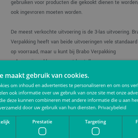
gebruiken voor producten die gekookt dienen te worden
ook ingevroren moeten worden.
De meest verkochte uitvoering is de 3-las uitvoering. B
Verpakking heeft van beide uitvoeringen vele standaar
op voorraad, maar u kunt bij Brabo Verpakking
ook vacuümzakken op maat bestellen.
Het is ook mogelijk om een
vacumeermachine
met een 
e maakt gebruik van cookies.
zware vacuumpomp te bestellen.
Vraag
naar de mogelij
kies om inhoud en advertenties te personaliseren en om ons ver
Daarnaast is het ook mogelijk om zakken te laten bedru
len ook informatie over uw gebruik van onze site met onze adver
 die deze kunnen combineren met andere informatie die u aan hen
Neem hiervoor ook
contact
op.
n verzameld door uw gebruik van hun diensten.
Privacybeleid
Graag direct online bestellen? Bezoek dan
VerpakkingS
elijk
Prestatie
Targeting
F