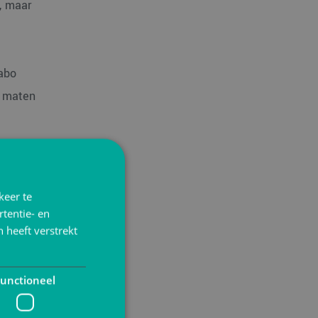
, maar
rabo
d maten
extra
kheden.
keer te
kken.
tentie- en
 heeft verstrekt
hop.nl
.
unctioneel