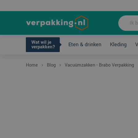
Wat wil je ve
Wat wil je
Eten & drinken
Kleding
V
verpakken?
Home
Blog
Vacuümzakken - Brabo Verpakking