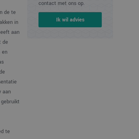
contact met ons op.
n de te
Ik wil advies
akken in
heeft aan
t de
n en
as
 de
sentatie
w aan
 gebruikt
d te