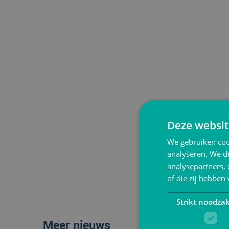
Deze websit
We gebruiken coo
analyseren. We de
analysepartners,
of die zij hebbe
Strikt noodzak
Meer nieuws