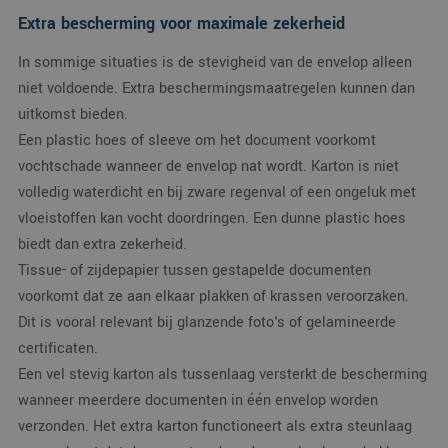
beho
Extra bescherming voor maximale zekerheid
een 
statu
gebru
In sommige situaties is de stevigheid van de envelop alleen
pagin
niet voldoende. Extra beschermingsmaatregelen kunnen dan
CookieScriptConsent
4 weken 2
Deze
CookieScript
uitkomst bieden.
dagen
wordt
www.verpakking.nl
door
Een plastic hoes of sleeve om het document voorkomt
Scrip
om d
vochtschade wanneer de envelop nat wordt. Karton is niet
cook
van b
volledig waterdicht en bij zware regenval of een ongeluk met
onth
cook
vloeistoffen kan vocht doordringen. Een dunne plastic hoes
van 
Scrip
biedt dan extra zekerheid.
nood
corre
Tissue- of zijdepapier tussen gestapelde documenten
voorkomt dat ze aan elkaar plakken of krassen veroorzaken.
Dit is vooral relevant bij glanzende foto's of gelamineerde
certificaten.
Een vel stevig karton als tussenlaag versterkt de bescherming
Aanbieder
/
Naam
Vervaldatum
Omschrijving
Domein
wanneer meerdere documenten in één envelop worden
_ga_38H4ZZK10R
.verpakking.nl
1 jaar 1
Deze cookie w
Aanbieder
/
verzonden. Het extra karton functioneert als extra steunlaag
Naam
Vervaldatum
Omschrijving
maand
gebruikt door
Domein
Google Analyti