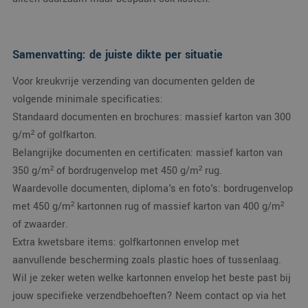
Microsoft-domeinen
waardoor gebruikers
kunnen worden
gevolgd.
Samenvatting: de juiste dikte per situatie
SM
.c.clarity.ms
Sessie
Dit is een Microsoft
MSN 1st party cooki
die we gebruiken o
Voor kreukvrije verzending van documenten gelden de
het gebruik van de
website voor interne
volgende minimale specificaties:
analyses te meten.
Standaard documenten en brochures: massief karton van 300
MUID
1 jaar
Deze cookie wordt
Microsoft
g/m² of golfkarton.
veel gebruikt door
Corporation
mijn Microsoft als
.clarity.ms
Belangrijke documenten en certificaten: massief karton van
een unieke
gebruikers-ID. Het
350 g/m² of bordrugenvelop met 450 g/m² rug.
kan worden ingestel
door ingesloten
Waardevolle documenten, diploma's en foto's: bordrugenvelop
microsoft-scripts.
Algemeen wordt
met 450 g/m² kartonnen rug of massief karton van 400 g/m²
aangenomen dat he
synchroniseert tuss
of zwaarder.
veel verschillende
Microsoft-domeinen
Extra kwetsbare items: golfkartonnen envelop met
waardoor gebruikers
aanvullende bescherming zoals plastic hoes of tussenlaag.
kunnen worden
gevolgd.
Wil je zeker weten welke kartonnen envelop het beste past bij
MR
1 week
Dit is een Microsoft
Microsoft
jouw specifieke verzendbehoeften? Neem contact op via het
MSN 1st party cooki
Corporation
die we gebruiken o