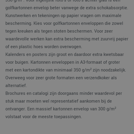
350 g/m². Voor ingelijste foto's of foto's achter glas is een
Strikt noodzakelijke cookies maken de
kernfunctionaliteiten van de website mogelijk, zoals
golfkartonnen envelop beter vanwege de extra schokabsorptie.
gebruikersaanmelding en accountbeheer. De
website kan niet goed worden gebruikt zonder de
Kunstwerken en tekeningen op papier vragen om maximale
strikt noodzakelijke cookies.
bescherming. Kies voor golfkartonnen enveloppen die zowel
Aanbieder
/
tegen kreuken als tegen stoten beschermen. Voor zeer
Naam
Vervaldatum
Omsc
Domein
waardevolle werken kan extra bescherming met zuurvrij papier
PHPSESSID
Sessie
Cook
PHP.net
gege
of een plastic hoes worden overwogen.
www.verpakking.nl
appli
Kalenders en posters zijn groot en daardoor extra kwetsbaar
basis
taal. 
voor buigen. Kartonnen enveloppen in A3-formaat of groter
ident
alge
met een kartondikte van minimaal 350 g/m² zijn noodzakelijk.
doel
wordt
Overweeg voor zeer grote formaten een verzendkoker als
om v
van
alternatief.
gebru
te o
Brochures en catalogi zijn doorgaans minder waardevol per
Het i
gesp
stuk maar moeten wel representatief aankomen bij de
wille
ontvanger. Een massief kartonnen envelop van 300 g/m²
gege
numm
volstaat voor de meeste toepassingen.
wordt
kan s
Google Privacy Policy
voor 
een 
voorb