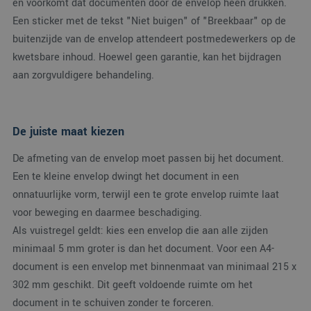
en voorkomt dat documenten door de envelop heen drukken.
om de sessiest
_clck
.verpakking.nl
1 jaar
Deze cookie wordt
te behouden.
Een sticker met de tekst "Niet buigen" of "Breekbaar" op de
gebruikt om
gebruikersinteracties
buitenzijde van de envelop attendeert postmedewerkers op de
_ga
1 jaar 1
Deze cookien
Google LLC
en betrokkenheid o
maand
is gekoppeld a
.verpakking.nl
de website te volgen
kwetsbare inhoud. Hoewel geen garantie, kan het bijdragen
Google Univers
om de
Analytics - wat
gebruikerservaring e
aan zorgvuldigere behandeling.
belangrijke up
websitefunctionalite
is van de meer
te verbeteren.
algemeen
gebruikte
_clsk
1 dag
Deze cookie wordt
Microsoft
analyseservice
geassocieerd met
.verpakking.nl
Google. Deze
De juiste maat kiezen
Microsoft Clarity
cookie wordt
analytics software.
gebruikt om u
Het wordt gebruikt
gebruikers te
De afmeting van de envelop moet passen bij het document.
om informatie over
onderscheiden
de sessie van de
Een te kleine envelop dwingt het document in een
door een
gebruiker op te slaa
willekeurig
en om meerdere
onnatuurlijke vorm, terwijl een te grote envelop ruimte laat
gegenereerd
paginaweergaven te
nummer toe te
combineren tot één
voor beweging en daarmee beschadiging.
wijzen als klan
gebruikerssessie voo
Het is opgeno
analytische
Als vuistregel geldt: kies een envelop die aan alle zijden
in elk
doeleinden.
paginaverzoek
minimaal 5 mm groter is dan het document. Voor een A4-
een site en wo
MR
1 week
Dit is een Microsoft
Microsoft
gebruikt om
document is een envelop met binnenmaat van minimaal 215 x
MSN 1st party cooki
Corporation
bezoekers-, ses
die we gebruiken o
.c.bing.com
en
302 mm geschikt. Dit geeft voldoende ruimte om het
het gebruik van de
campagnegege
website voor interne
document in te schuiven zonder te forceren.
te berekenen 
analyses te meten.