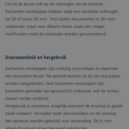
de
Let bij de keuze ook op de vulhoogte van de envelop.
analyserappor
SRM_B
1 jaar
Dit is een Microsoft
Microsoft
van de site.
MSN 1st party cooki
Kartonnen enveloppen hebben vaak een variabele vulhoogte
Corporation
die zorgt voor de
.c.bing.com
tot 30 of soms 50 mm. Voor platte documenten is dit ruim
goede werking van
deze website.
voldoende, maar voor dikkere items zoals een stapel
ANONCHK
9 minuten 57
Deze cookie
Microsoft
certificaten moet de vulhoogte worden gecontroleerd.
seconden
verzamelt informatie
Corporation
over hoe de
.c.clarity.ms
eindgebruiker de
website gebruikt en
over eventuele
advertenties die de
Duurzaamheid en hergebruik
eindgebruiker
mogelijk heeft gezie
voordat hij de
Kartonnen enveloppen zijn volledig recyclebaar en daarmee
genoemde website
bezocht.
een duurzame keuze. Na gebruik kunnen ze bij het oud papier
worden aangeboden. Veel kartonnen enveloppen zijn
MUID
1 jaar
Deze cookie wordt
Microsoft
veel gebruikt door
Corporation
bovendien gemaakt van gerecycled materiaal, wat de milieu-
mijn Microsoft als
.bing.com
een unieke
impact verder verkleint.
gebruikers-ID. Het
kan worden ingestel
Hergebruik is eveneens mogelijk wanneer de envelop in goede
door ingesloten
microsoft-scripts.
staat verkeert. Verwijder oude adresstickers en de envelop
Algemeen wordt
aangenomen dat he
kan opnieuw worden gebruikt voor verzending. Dit is niet
synchroniseert tuss
alleen duurzaam maar bespaart ook kosten.
veel verschillende