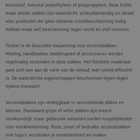
nood
kunststof, meestal polyethyleen of polypropyleen. Deze lichte
corre
maar sterke zakken zijn waterdicht, scheurbestendig en ideaal
voor producten die geen extreme schokbescherming nodig
hebben maar wel bescherming tegen vocht en stof vereisen.
Aanbieder
/
Naam
Vervaldatum
Omschrijving
Textiel is de klassieke toepassing voor verzendzakken.
Domein
Kleding, handdoeken, beddengoed of accessoires worden
_ga_38H4ZZK10R
.verpakking.nl
1 jaar 1
Deze cookie w
Aanbieder
/
Naam
Vervaldatum
Omschrijving
maand
gebruikt door
regelmatig verzonden in deze zakken. Het flexibele materiaal
Domein
Google Analyti
om de sessiest
past zich aan aan de vorm van de inhoud, wat ruimte-efficiënt
_clck
.verpakking.nl
1 jaar
Deze cookie wordt
te behouden.
gebruikt om
is. De waterdichte eigenschappen beschermen tegen regen
gebruikersinteracties
_ga
1 jaar 1
Deze cookien
Google LLC
en betrokkenheid o
tijdens transport.
maand
is gekoppeld a
.verpakking.nl
de website te volgen
Google Univers
om de
Analytics - wat
gebruikerservaring e
belangrijke up
websitefunctionalite
Verzendzakken zijn verkrijgbaar in verschillende diktes en
is van de meer
te verbeteren.
algemeen
kleuren. Standaard grijze of witte zakken zijn meest
gebruikte
_clsk
1 dag
Deze cookie wordt
Microsoft
analyseservice
voorkomelijk, maar gekleurde varianten bieden mogelijkheden
geassocieerd met
.verpakking.nl
Google. Deze
Microsoft Clarity
voor merkherkenning. Roze, zwart of bedrukte verzendzakken
cookie wordt
analytics software.
gebruikt om u
Het wordt gebruikt
met logo's versterken je merkidentiteit en maken
gebruikers te
om informatie over
onderscheiden