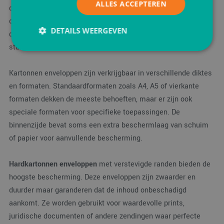
ALLES ACCEPTEREN
druk. Dit is essentieel voor producten waarbij vouwen schade
of waardevermindering betekent. Denk aan officiële
DETAILS WEERGEVEN
documenten, diploma's, kunstprints of foto's die in perfecte
staat moeten aankomen.
Strikt noodzakelijk
Prestatie
Targeting
Kartonnen enveloppen zijn verkrijgbaar in verschillende diktes
en formaten. Standaardformaten zoals A4, A5 of vierkante
Functioneel
formaten dekken de meeste behoeften, maar er zijn ook
Strikt noodzakelijke cookies maken de
speciale formaten voor specifieke toepassingen. De
kernfunctionaliteiten van de website mogelijk, zoals
gebruikersaanmelding en accountbeheer. De
binnenzijde bevat soms een extra beschermlaag van schuim
website kan niet goed worden gebruikt zonder de
strikt noodzakelijke cookies.
of papier voor aanvullende bescherming.
Aanbieder
/
Naam
Vervaldatum
Omsc
Domein
Hardkartonnen enveloppen
met verstevigde randen bieden de
PHPSESSID
Sessie
Cook
PHP.net
hoogste bescherming. Deze enveloppen zijn zwaarder en
gege
www.verpakking.nl
appli
duurder maar garanderen dat de inhoud onbeschadigd
basis
taal. 
aankomt. Ze worden gebruikt voor waardevolle prints,
ident
juridische documenten of andere zendingen waar perfecte
alge
doel