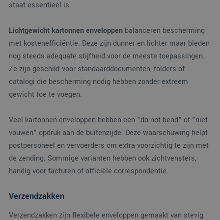
staat essentieel is.
wordt
om v
van
gebru
Lichtgewicht kartonnen enveloppen
balanceren bescherming
te o
Het i
met kostenefficiëntie. Deze zijn dunner en lichter maar bieden
gesp
wille
nog steeds adequate stijfheid voor de meeste toepassingen.
gege
numm
Ze zijn geschikt voor standaarddocumenten, folders of
wordt
catalogi die bescherming nodig hebben zonder extreem
kan s
Google Privacy Policy
voor 
gewicht toe te voegen.
een 
voorb
beho
een 
Veel kartonnen enveloppen hebben een "do not bend" of "niet
statu
gebru
vouwen" opdruk aan de buitenzijde. Deze waarschuwing helpt
pagin
postpersoneel en vervoerders om extra voorzichtig te zijn met
CookieScriptConsent
4 weken 2
Deze
CookieScript
de zending. Sommige varianten hebben ook zichtvensters,
dagen
wordt
www.verpakking.nl
door
handig voor facturen of officiële correspondentie.
Scrip
om d
cook
van b
Verzendzakken
onth
cook
van 
Verzendzakken zijn flexibele enveloppen gemaakt van stevig
Scrip