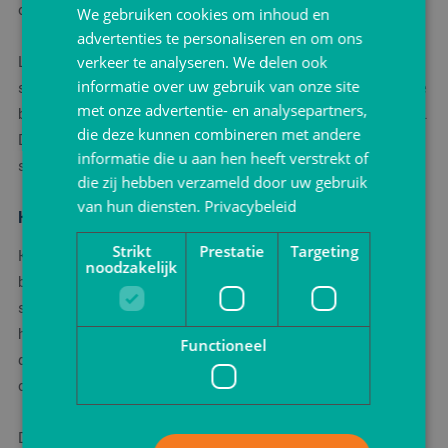
ook lichte thermische isolatie.
We gebruiken cookies om inhoud en
advertenties te personaliseren en om ons
Luchtkussenenveloppen zijn voorzien van zelfklevende
verkeer te analyseren. We delen ook
informatie over uw gebruik van onze site
sluitstrippen, wat het verzendproces versnelt. Je verwijdert de
met onze advertentie- en analysepartners,
beschermstrip, vouwt de flap dicht en de envelop is verzegeld.
die deze kunnen combineren met andere
Dit elimineert de noodzaak voor tape of andere
informatie die u aan hen heeft verstrekt of
sluitingsmiddelen.
die zij hebben verzameld door uw gebruik
van hun diensten.
Privacybeleid
Kartonnen enveloppen
Strikt
Prestatie
Targeting
Kartonnen enveloppen bieden superieure stevigheid en
noodzakelijk
bescherming voor producten die niet mogen buigen. Deze
stijve enveloppen zijn gemaakt van dik, stug karton en houden
hun vorm tijdens transport. Ze zijn ideaal voor foto's,
Functioneel
documenten die plat moeten blijven, kalenders, prints,
certificaten of dunne boeken.
De stijfheid voorkomt dat de envelop vouwt of buigt onder