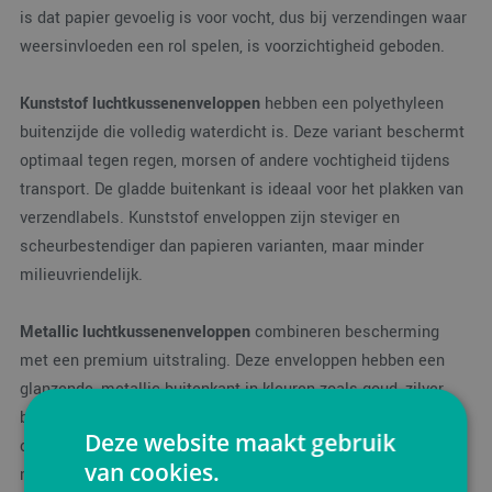
is dat papier gevoelig is voor vocht, dus bij verzendingen waar
weersinvloeden een rol spelen, is voorzichtigheid geboden.
Kunststof luchtkussenenveloppen
hebben een polyethyleen
buitenzijde die volledig waterdicht is. Deze variant beschermt
optimaal tegen regen, morsen of andere vochtigheid tijdens
transport. De gladde buitenkant is ideaal voor het plakken van
verzendlabels. Kunststof enveloppen zijn steviger en
scheurbestendiger dan papieren varianten, maar minder
milieuvriendelijk.
Metallic luchtkussenenveloppen
combineren bescherming
met een premium uitstraling. Deze enveloppen hebben een
glanzende, metallic buitenkant in kleuren zoals goud, zilver,
blauw of rood. Ze worden vaak gebruikt voor
Deze website maakt gebruik
cadeauverzendingen of door bedrijven die een luxe
van cookies.
merkuitstraling willen communiceren. De metallic laag biedt