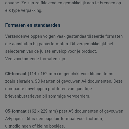
douane. Ze zijn zelfklevend en gemakkelijk aan te brengen op
kan worden ingestel
door ingesloten
elk type verpakking.
microsoft-scripts.
Algemeen wordt
aangenomen dat he
synchroniseert tuss
Formaten en standaarden
veel verschillende
Microsoft-domeinen
waardoor gebruikers
Verzendenveloppen volgen vaak gestandaardiseerde formaten
kunnen worden
die aansluiten bij papierformaten. Dit vergemakkelijkt het
gevolgd.
selecteren van de juiste envelop voor je product.
MR
1 week
Dit is een Microsoft
Microsoft
MSN 1st party cooki
Corporation
Veelvoorkomende formaten zijn:
die we gebruiken o
.c.clarity.ms
het gebruik van de
website voor interne
analyses te meten.
C6-formaat
(114 x 162 mm) is geschikt voor kleine items
zoals sieraden, SD-kaarten of gevouwen A4-documenten. Deze
compacte enveloppen profiteren van gunstige
brievenbustarieven bij sommige vervoerders.
C5-formaat
(162 x 229 mm) past A5-documenten of gevouwen
A4-papier. Dit is een populair formaat voor facturen,
uitnodigingen of kleine boekjes.