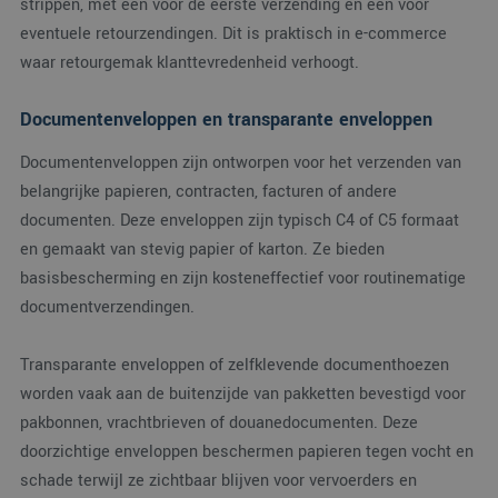
strippen, met één voor de eerste verzending en één voor
genoemde website
bezocht.
eventuele retourzendingen. Dit is praktisch in e-commerce
MUID
1 jaar
Deze cookie wordt
Microsoft
waar retourgemak klanttevredenheid verhoogt.
veel gebruikt door
Corporation
mijn Microsoft als
.bing.com
een unieke
Documentenveloppen en transparante enveloppen
gebruikers-ID. Het
kan worden ingestel
door ingesloten
Documentenveloppen zijn ontworpen voor het verzenden van
microsoft-scripts.
Algemeen wordt
belangrijke papieren, contracten, facturen of andere
aangenomen dat he
synchroniseert tuss
documenten. Deze enveloppen zijn typisch C4 of C5 formaat
veel verschillende
Microsoft-domeinen
en gemaakt van stevig papier of karton. Ze bieden
waardoor gebruikers
kunnen worden
basisbescherming en zijn kosteneffectief voor routinematige
gevolgd.
documentverzendingen.
SM
.c.clarity.ms
Sessie
Dit is een Microsoft
MSN 1st party cooki
die we gebruiken o
Transparante enveloppen of zelfklevende documenthoezen
het gebruik van de
website voor interne
worden vaak aan de buitenzijde van pakketten bevestigd voor
analyses te meten.
pakbonnen, vrachtbrieven of douanedocumenten. Deze
MUID
1 jaar
Deze cookie wordt
Microsoft
veel gebruikt door
doorzichtige enveloppen beschermen papieren tegen vocht en
Corporation
mijn Microsoft als
.clarity.ms
schade terwijl ze zichtbaar blijven voor vervoerders en
een unieke
gebruikers-ID. Het