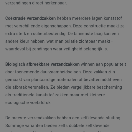
de sessie van de
verzendingen direct herkenbaar.
door een
gebruiker op te slaa
willekeurig
en om meerdere
gegenereerd
paginaweergaven te
nummer toe te
Coëxtrusie verzendzakken
hebben meerdere lagen kunststof
combineren tot één
wijzen als klan
gebruikerssessie voo
Het is opgeno
met verschillende eigenschappen. Deze constructie maakt ze
analytische
in elk
doeleinden.
paginaverzoek
extra sterk en scheurbestendig. De binnenste laag kan een
een site en wo
MR
1 week
Dit is een Microsoft
Microsoft
andere kleur hebben, wat manipulatie zichtbaar maakt -
gebruikt om
MSN 1st party cooki
Corporation
bezoekers-, ses
die we gebruiken o
.c.bing.com
waardevol bij zendingen waar veiligheid belangrijk is.
en
het gebruik van de
campagnegege
website voor interne
te berekenen 
analyses te meten.
de
Biologisch afbreekbare verzendzakken
winnen aan populariteit
analyserappor
SRM_B
1 jaar
Dit is een Microsoft
Microsoft
van de site.
door toenemende duurzaamheidseisen. Deze zakken zijn
MSN 1st party cooki
Corporation
die zorgt voor de
.c.bing.com
gemaakt van plantaardige materialen of bevatten additieven
goede werking van
deze website.
die afbraak versnellen. Ze bieden vergelijkbare bescherming
ANONCHK
9 minuten 57
Deze cookie
Microsoft
als traditionele kunststof zakken maar met kleinere
seconden
verzamelt informatie
Corporation
over hoe de
.c.clarity.ms
ecologische voetafdruk.
eindgebruiker de
website gebruikt en
over eventuele
De meeste verzendzakken hebben een zelfklevende sluiting.
advertenties die de
eindgebruiker
Sommige varianten bieden zelfs dubbele zelfklevende
mogelijk heeft gezie
voordat hij de