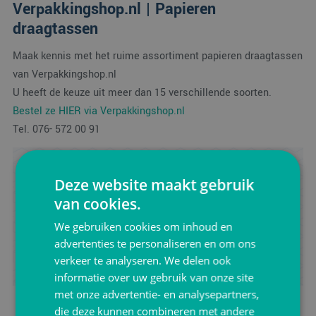
Verpakkingshop.nl | Papieren
draagtassen
Maak kennis met het ruime assortiment papieren draagtassen
van Verpakkingshop.nl
U heeft de keuze uit meer dan 15 verschillende soorten.
Bestel ze HIER via Verpakkingshop.nl
Tel. 076- 572 00 91
Advies ontvangen?
Deze website maakt gebruik
Zoek je advies voor het verpakken van jouw product?
van cookies.
Neem vrijblijvend contact met ons op.
We gebruiken cookies om inhoud en
advertenties te personaliseren en om ons
Ik wil advies
verkeer te analyseren. We delen ook
informatie over uw gebruik van onze site
met onze advertentie- en analysepartners,
die deze kunnen combineren met andere