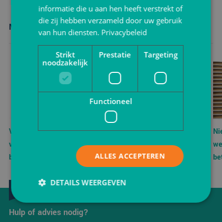
informatie die u aan hen heeft verstrekt of
die zij hebben verzameld door uw gebruik
Meer nieuws
van hun diensten.
Privacybeleid
Strikt
Prestatie
Targeting
noodzakelijk
Functioneel
Vergelijking: noppenfolie
Welke maten luchtkussen
Ni
versus schuimfolie als
enveloppen zijn het meest
we
ALLES ACCEPTEREN
beschermmateriaal
geschikt voor
be
brievenbuszendingen?
we
DETAILS WEERGEVEN
We helpen je graag verder!
Hulp of advies nodig?