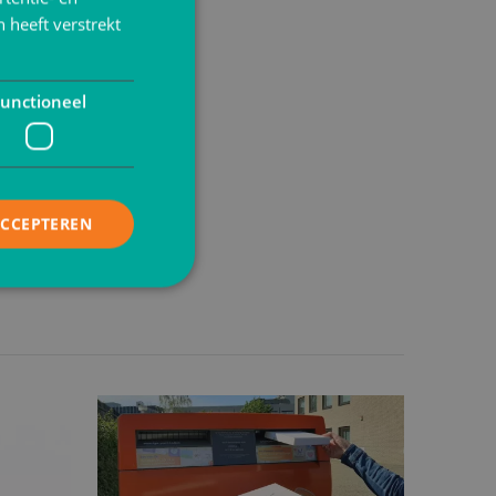
 heeft verstrekt
ten, maar
werk.
unctioneel
ACCEPTEREN
elding en
is van de PHP-taal.
einden die wordt