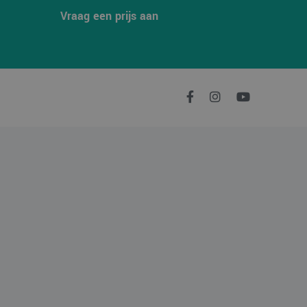
e goede werking van
Vraag een prijs aan
er de website
er mogelijk heeft
en unieke
crosoft-scripts.
 veel verschillende
 gevolgd.
n om het gebruik van
en unieke
crosoft-scripts.
 veel verschillende
 gevolgd.
n om het gebruik van