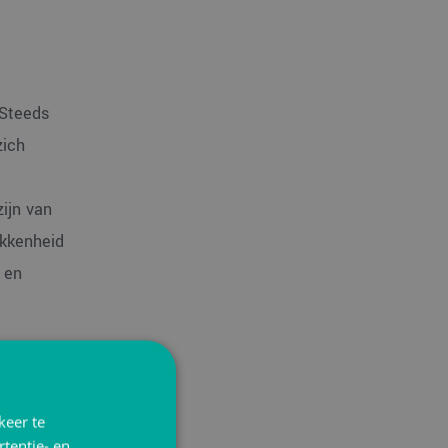
 Steeds
zich
ijn van
okkenheid
 en
keer te
tentie- en