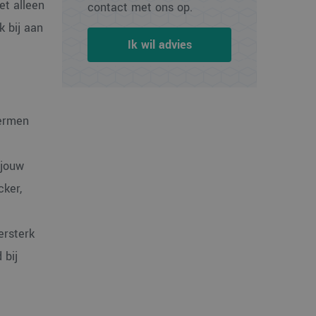
et alleen
contact met ons op.
 bij aan
Ik wil advies
hermen
 jouw
cker,
ersterk
 bij