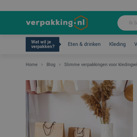
Wat wil je ve
Wat wil je
Eten & drinken
Kleding
V
verpakken?
Home
Blog
Slimme verpakkingen voor kledingw