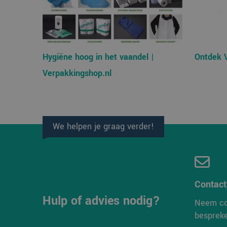
CookieScriptConse
Hygiëne hoog in het vaandel |
Ontdek 
Verpakkingshop.nl
Naam
Aanbi
Naam
Dome
We helpen je graag verder!
_ga_38H4ZZK10R
_clck
.verp
_ga
_clsk
Micro
.verp
Contac
Hulp of advies nodig?
Neem co
MR
Micro
Corpo
besprek
.c.bi