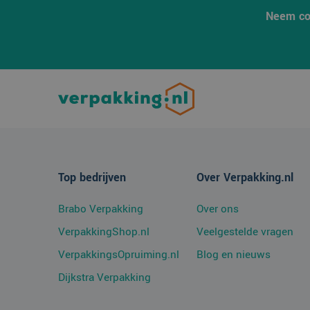
SRM_B
Micro
Neem co
Corpo
.c.bi
ANONCHK
Micro
Corpo
.c.cla
MUID
Micro
Corpo
.bing
SM
.c.cla
MUID
Micro
Top bedrijven
Over Verpakking.nl
Corpo
.clari
Brabo Verpakking
Over ons
MR
Micro
Corpo
VerpakkingShop.nl
Veelgestelde vragen
.c.cla
VerpakkingsOpruiming.nl
Blog en nieuws
Dijkstra Verpakking