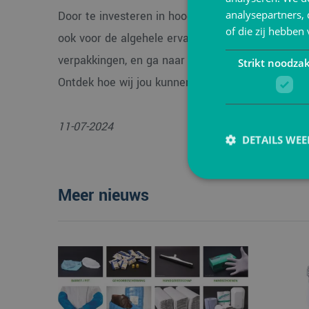
analysepartners,
Door te investeren in hoogwaardige en aantrekkel
of die zij hebbe
ook voor de algehele ervaring van jouw klanten. B
verpakkingen, en ga naar
VerpakkingShop.nl
om di
Strikt noodzak
Ontdek hoe wij jou kunnen helpen om jouw winke
11-07-2024
DETAILS WE
Meer nieuws
Strikt noodzakelijke
accountbeheer. De we
Naam
PHPSESSID