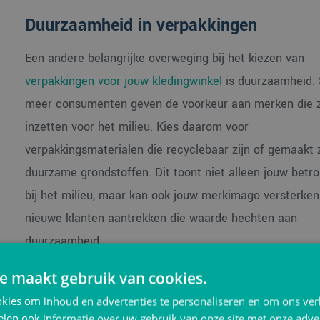
Duurzaamheid in verpakkingen
Een andere belangrijke overweging bij het kiezen van
verpakkingen voor jouw kledingwinkel
is duurzaamheid.
meer consumenten geven de voorkeur aan merken die 
inzetten voor het milieu. Kies daarom voor
verpakkingsmaterialen die recyclebaar zijn of gemaakt z
duurzame grondstoffen. Dit toont niet alleen jouw betr
bij het milieu, maar kan ook jouw merkimago versterken
nieuwe klanten aantrekken die waarde hechten aan
duurzaamheid.
e maakt gebruik van cookies.
kies om inhoud en advertenties te personaliseren en om ons ver
len ook informatie over uw gebruik van onze site met onze adver