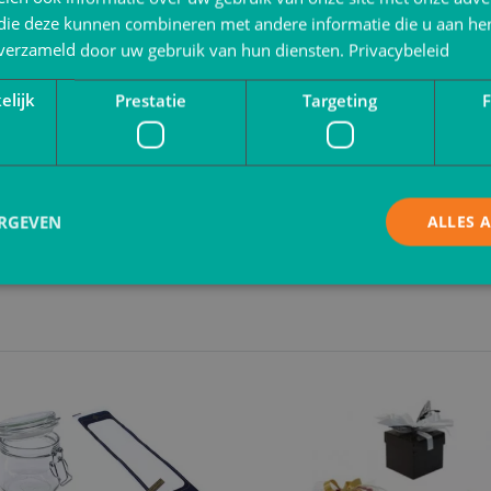
 die deze kunnen combineren met andere informatie die u aan hen
ijke verpakkingen, toon je niet alleen zorg voor jouw produc
n verzameld door uw gebruik van hun diensten.
Privacybeleid
lijf onze blog bezoeken voor meer tips en inspiratie over
rect online te bestellen of naar
Brabo Verpakking
voor maat
elijk
Prestatie
Targeting
F
l nog succesvoller te maken!
ERGEVEN
ALLES 
Strikt noodzakelijk
Prestatie
Targeting
Functioneel
 cookies maken de kernfunctionaliteiten van de website mogelijk, zoals gebruikersaanm
bsite kan niet goed worden gebruikt zonder de strikt noodzakelijke cookies.
Aanbieder
/
Vervaldatum
Omschrijving
Domein
Sessie
Cookie gegenereerd door applicaties op bas
PHP.net
Dit is een identificator voor algemene doel
www.verpakking.nl