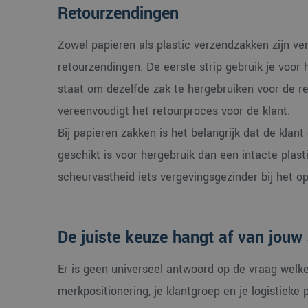
Corpo
Retourzendingen
.c.cla
MUID
Micro
Zowel papieren als plastic verzendzakken zijn ve
Corpo
.bing
retourzendingen. De eerste strip gebruik je voor h
SM
.c.cla
staat om dezelfde zak te hergebruiken voor de re
vereenvoudigt het retourproces voor de klant.
MUID
Micro
Corpo
Bij papieren zakken is het belangrijk dat de klan
.clari
geschikt is voor hergebruik dan een intacte plasti
MR
Micro
scheurvastheid iets vergevingsgezinder bij het o
Corpo
.c.cla
De juiste keuze hangt af van jouw 
Er is geen universeel antwoord op de vraag welke
merkpositionering, je klantgroep en je logistieke 