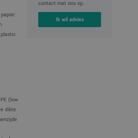
contact met ons op.
 papier
Ik wil advies
n
plastic
DPE (low
De dikte
nenzijde