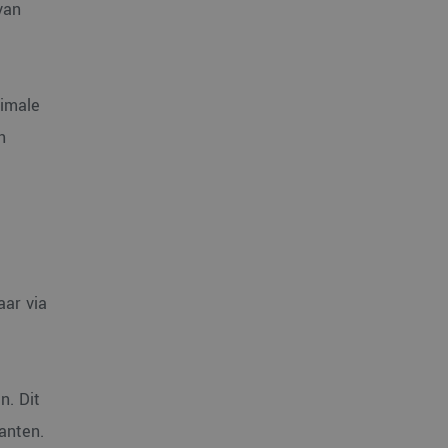
van
ximale
n
aar via
n. Dit
anten.