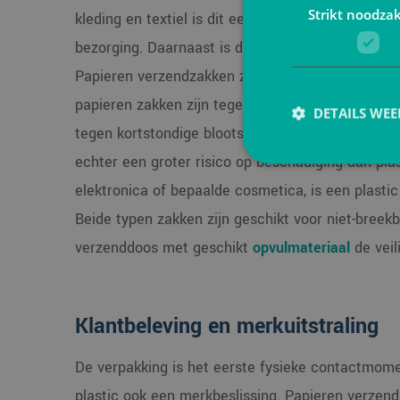
Strikt noodzak
kleding en textiel is dit een relevant pluspunt: 
bezorging. Daarnaast is de inhoud door de ondoor
Papieren verzendzakken zijn eveneens stevig en
papieren zakken zijn tegenwoordig voorzien van e
DETAILS WE
tegen kortstondige blootstelling aan vocht. Bij 
echter een groter risico op beschadiging dan plas
elektronica of bepaalde cosmetica, is een plast
Beide typen zakken zijn geschikt voor niet-breek
Strikt noodzakelijke
verzenddoos met geschikt
opvulmateriaal
de veili
accountbeheer. De we
Naam
PHPSESSID
Klantbeleving en merkuitstraling
De verpakking is het eerste fysieke contactmome
plastic ook een merkbeslissing. Papieren verzendz