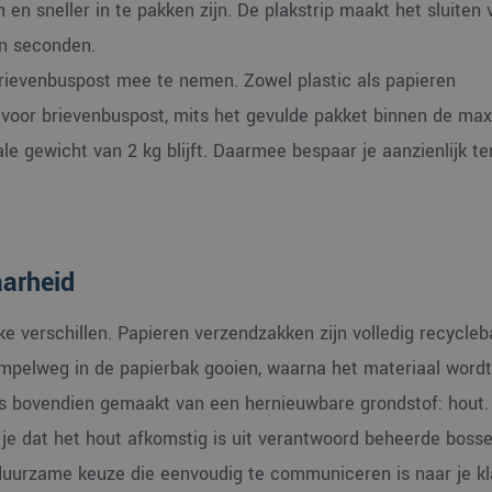
n sneller in te pakken zijn. De plakstrip maakt het sluiten 
an seconden.
 brievenbuspost mee te nemen. Zowel plastic als papieren
t voor brievenbuspost, mits het gevulde pakket binnen de ma
e gewicht van 2 kg blijft. Daarmee bespaar je aanzienlijk te
aarheid
e verschillen. Papieren verzendzakken zijn volledig recycleb
impelweg in de papierbak gooien, waarna het materiaal wordt
 is bovendien gemaakt van een hernieuwbare grondstof: hout.
je dat het hout afkomstig is uit verantwoord beheerde bosse
uurzame keuze die eenvoudig te communiceren is naar je kl