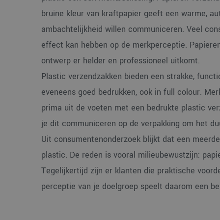
CookieScriptConse
bruine kleur van kraftpapier geeft een warme, au
ambachtelijkheid willen communiceren. Veel cons
effect kan hebben op de merkperceptie. Papieren
ontwerp er helder en professioneel uitkomt.
Naam
Aanbi
Plastic verzendzakken bieden een strakke, function
Naam
Dome
_ga_38H4ZZK10R
eveneens goed bedrukken, ook in full colour. Mer
_clck
.verp
prima uit de voeten met een bedrukte plastic ve
_ga
je dit communiceren op de verpakking om het du
_clsk
Micro
.verp
Uit consumentenonderzoek blijkt dat een meerder
plastic. De reden is vooral milieubewustzijn: pa
MR
Micro
Corpo
Tegelijkertijd zijn er klanten die praktische voo
.c.bi
perceptie van je doelgroep speelt daarom een bela
SRM_B
Micro
Corpo
.c.bi
ANONCHK
Micro