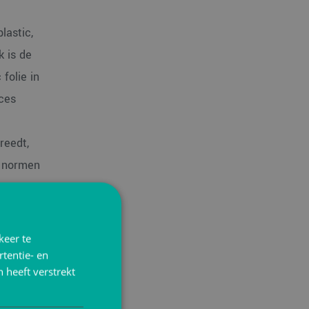
lastic,
k is de
folie in
ces
reedt,
e normen
r.
keer te
tentie- en
 heeft verstrekt
tie
 Voor