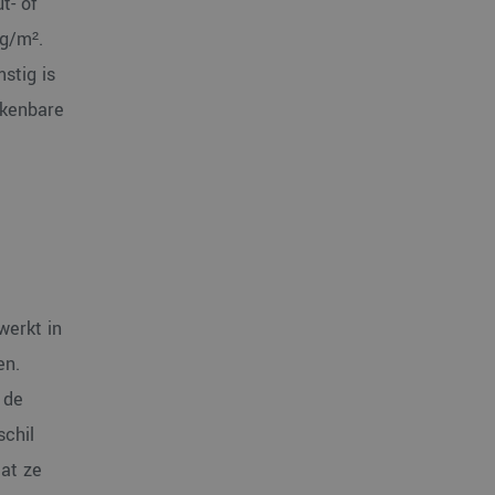
t- of
 g/m².
stig is
rkenbare
werkt in
en.
 de
schil
at ze