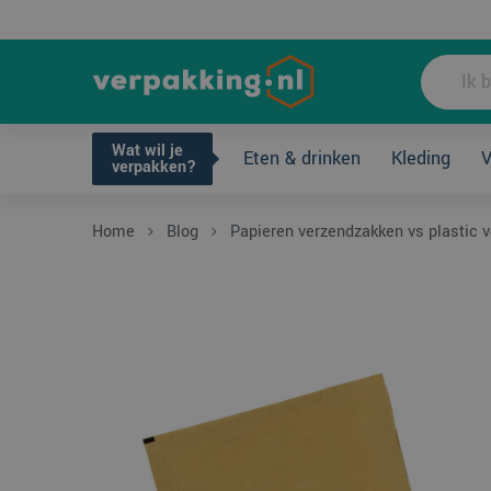
Wat wil je ve
Wat wil je
Eten & drinken
Kleding
V
verpakken?
Home
Blog
Papieren verzendzakken vs plastic v