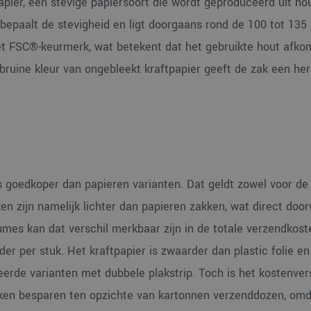
pier, een stevige papiersoort die wordt geproduceerd uit hou
bepaalt de stevigheid en ligt doorgaans rond de 100 tot 135
et FSC®-keurmerk, wat betekent dat het gebruikte hout afkom
bruine kleur van ongebleekt kraftpapier geeft de zak een he
s goedkoper dan papieren varianten. Dat geldt zowel voor de
ken zijn namelijk lichter dan papieren zakken, wat direct door
umes kan dat verschil merkbaar zijn in de totale verzendkost
der per stuk. Het kraftpapier is zwaarder dan plastic folie en
eerde varianten met dubbele plakstrip. Toch is het kostenver
akken besparen ten opzichte van kartonnen verzenddozen, omd