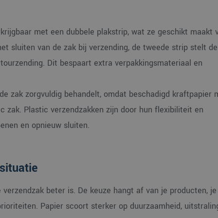
seconden
gebruikt en over eventuele advertenties die de eindgebruik
ration
gezien voordat hij de genoemde website bezocht.
rity.ms
1 jaar
Deze cookie wordt veel gebruikt door mijn Microsoft als e
soft
rkrijgbaar met een dubbele plakstrip, wat ze geschikt maakt 
gebruikers-ID. Het kan worden ingesteld door ingesloten mi
ration
Algemeen wordt aangenomen dat het synchroniseert tussen
.com
et sluiten van de zak bij verzending, de tweede strip stelt de 
Microsoft-domeinen, waardoor gebruikers kunnen worden
rity.ms
Sessie
Dit is een Microsoft MSN 1st party cookie die we gebruike
tourzending. Dit bespaart extra verpakkingsmateriaal en
de website voor interne analyses te meten.
1 jaar
Deze cookie wordt veel gebruikt door mijn Microsoft als e
soft
gebruikers-ID. Het kan worden ingesteld door ingesloten mi
ration
t de zak zorgvuldig behandelt, omdat beschadigd kraftpapier 
Algemeen wordt aangenomen dat het synchroniseert tussen
ty.ms
Microsoft-domeinen, waardoor gebruikers kunnen worden
c zak. Plastic verzendzakken zijn door hun flexibiliteit en
1 week
Dit is een Microsoft MSN 1st party cookie die we gebruike
soft
de website voor interne analyses te meten.
penen en opnieuw sluiten.
ration
rity.ms
situatie
 verzendzak beter is. De keuze hangt af van je producten, je
prioriteiten. Papier scoort sterker op duurzaamheid, uitstralin