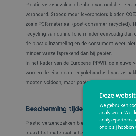
Plastic verzendzakken hebben van oudsher een mi
veranderd. Steeds meer leveranciers bieden COEX-
zoals PCR-materiaal (post-consumer recycled). Het
recycling van dunne folie minder eenvoudig dan d
de plastic inzameling en de consument weet niet 
minder vanzelfsprekend dan bij papier.
In het kader van de Europese PPWR, de nieuwe ve
worden de eisen aan recyclebaarheid van verpak
moeten voldoen, maar papier heeft als monomater
Deze websit
We gebruiken coo
Bescherming tijdens transport
analyseren. We de
analysepartners,
Plastic verzendzakken bieden goede bescherming 
of die zij hebbe
maakt het materiaal scheurvast en waterafstoten