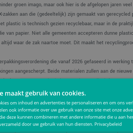
nder groen imago, maar ook hier is de afgelopen jaren veel
zakken aan die (gedeeltelijk) zijn gemaakt van gerecycled p
 plastic is technisch gezien recyclebaar, maar in de praktij
ie van papier. Niet alle gemeenten accepteren dunne plastic 
altijd waar de zak naartoe moet. Dit maakt het recyclingpro
rpakkingsverordening die vanaf 2026 gefaseerd in werking t
kingen aangescherpt. Beide materialen zullen aan de nieuw
iaal een voorsprong in de bestaande recyclinginfrastructuu
e maakt gebruik van cookies.
kies om inhoud en advertenties te personaliseren en om ons ver
len ook informatie over uw gebruik van onze site met onze adver
 die deze kunnen combineren met andere informatie die u aan hen
tegen vocht, vuil en lichte schuurschade. De COEX-construc
n verzameld door uw gebruik van hun diensten.
Privacybeleid
d, wat een voordeel is bij wisselende weersomstandigheden.