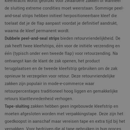
kleefkracht wordt gebruikt voor zwaardere zakken of wanneer
een 
statu
de sluiting extreme condities moet weerstaan. Sommige peel-
gebru
pagin
and-seal strips hebben initieel herpositioneerbare kleef die
toelaat dat je de flap aanpast voordat je definitief aandrukt,
CookieScriptConsent
4 weken 2
Deze
CookieScript
dagen
wordt
www.verpakking.nl
waarna de kleef permanent wordt.
door
Scrip
Dubbele peel-and-seal strips
bieden retourvriendelijkheid. De
om d
cook
zak heeft twee kleefstrips, één voor de initiële verzending en
van b
onth
één (typisch onder een tweede flap) voor retourzending. Na
cook
van 
ontvangst kan de klant de zak openen, het product
Scrip
nood
terugplaatsen en de tweede kleefstrip gebruiken om de zak
corre
opnieuw te verzegelen voor retour. Deze retourvriendelijke
zakken zijn populair in mode-e-commerce waar
retourpercentages traditioneel hoog liggen en gemakkelijke
retours klanttevredenheid verhogen.
Aanbieder
/
Naam
Vervaldatum
Omschrijving
Tape-sluiting
zakken hebben geen ingebouwde kleefstrip en
Domein
moeten afgesloten worden met verpakkingstape. Deze zijn het
_ga_38H4ZZK10R
.verpakking.nl
1 jaar 1
Deze cookie w
Aanbieder
/
Naam
Vervaldatum
Omschrijving
maand
gebruikt door
goedkoopst in aanschaf maar vereisen tape en extra tijd bij het
Domein
Google Analyti
om de sessiest
verpakken. Voor bedrijven die al tape gebruiken in hun proces,
_clck
.verpakking.nl
1 jaar
Deze cookie wordt