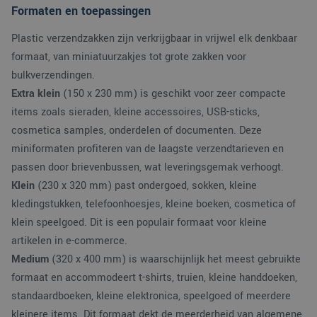
SRM_B
1 jaar
Dit is een Microsoft
Microsoft
van de site.
Formaten en toepassingen
MSN 1st party cooki
Corporation
die zorgt voor de
.c.bing.com
goede werking van
Plastic verzendzakken zijn verkrijgbaar in vrijwel elk denkbaar
deze website.
formaat, van miniatuurzakjes tot grote zakken voor
ANONCHK
9 minuten 57
Deze cookie
Microsoft
seconden
verzamelt informatie
Corporation
bulkverzendingen.
over hoe de
.c.clarity.ms
eindgebruiker de
Extra klein
(150 x 230 mm) is geschikt voor zeer compacte
website gebruikt en
items zoals sieraden, kleine accessoires, USB-sticks,
over eventuele
advertenties die de
cosmetica samples, onderdelen of documenten. Deze
eindgebruiker
mogelijk heeft gezie
miniformaten profiteren van de laagste verzendtarieven en
voordat hij de
genoemde website
passen door brievenbussen, wat leveringsgemak verhoogt.
bezocht.
Klein
(230 x 320 mm) past ondergoed, sokken, kleine
MUID
1 jaar
Deze cookie wordt
Microsoft
veel gebruikt door
kledingstukken, telefoonhoesjes, kleine boeken, cosmetica of
Corporation
mijn Microsoft als
.bing.com
klein speelgoed. Dit is een populair formaat voor kleine
een unieke
gebruikers-ID. Het
artikelen in e-commerce.
kan worden ingestel
door ingesloten
Medium
(320 x 400 mm) is waarschijnlijk het meest gebruikte
microsoft-scripts.
Algemeen wordt
formaat en accommodeert t-shirts, truien, kleine handdoeken,
aangenomen dat he
synchroniseert tuss
standaardboeken, kleine elektronica, speelgoed of meerdere
veel verschillende
Microsoft-domeinen
kleinere items. Dit formaat dekt de meerderheid van algemene