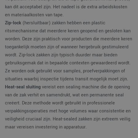
te behouden.
gebruikt om
kan dit acceptabel zijn. Het nadeel is de extra arbeidskosten
gebruikersinteracties
_ga
1 jaar 1
Deze cookien
Google LLC
en betrokkenheid o
en materiaalkosten van tape.
maand
is gekoppeld a
.verpakking.nl
de website te volgen
Google Univers
om de
Zip-lock
(hersluitbaar) zakken hebben een plastic
Analytics - wat
gebruikerservaring e
belangrijke up
websitefunctionalite
ritsmechanisme dat meerdere keren geopend en gesloten kan
is van de meer
te verbeteren.
algemeen
worden. Deze zijn praktisch voor producten die meerdere keren
gebruikte
_clsk
1 dag
Deze cookie wordt
Microsoft
analyseservice
toegankelijk moeten zijn of wanneer hergebruik gestimuleerd
geassocieerd met
.verpakking.nl
Google. Deze
Microsoft Clarity
wordt. Zip-lock zakken zijn typisch duurder maar bieden
cookie wordt
analytics software.
gebruikt om u
Het wordt gebruikt
gebruiksgemak dat in bepaalde contexten gewaardeerd wordt.
gebruikers te
om informatie over
onderscheiden
de sessie van de
Ze worden ook gebruikt voor samples, proefverpakkingen of
door een
gebruiker op te slaa
willekeurig
en om meerdere
situaties waarbij inspectie tijdens transit mogelijk moet zijn.
gegenereerd
paginaweergaven te
nummer toe te
Heat-seal sluiting
vereist een sealing machine die de opening
combineren tot één
wijzen als klan
gebruikerssessie voo
Het is opgeno
van de zak verhit en samendrukt, wat een permanente seal
analytische
in elk
doeleinden.
paginaverzoek
creëert. Deze methode wordt gebruikt in professionele
een site en wo
MR
1 week
Dit is een Microsoft
Microsoft
verpakkingsoperaties met hoge volumes waar consistentie en
gebruikt om
MSN 1st party cooki
Corporation
bezoekers-, ses
die we gebruiken o
.c.bing.com
veiligheid cruciaal zijn. Heat-sealed zakken zijn extreem veilig
en
het gebruik van de
campagnegege
website voor interne
maar vereisen investering in apparatuur.
te berekenen 
analyses te meten.
de
analyserappor