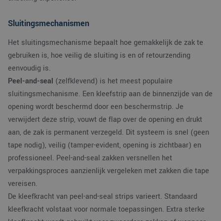
gebruikersaanmelding en accountbeheer. De
website kan niet goed worden gebruikt zonder de
Sluitingsmechanismen
strikt noodzakelijke cookies.
Aanbieder
/
Naam
Vervaldatum
Omsc
Het sluitingsmechanisme bepaalt hoe gemakkelijk de zak te
Domein
gebruiken is, hoe veilig de sluiting is en of retourzending
PHPSESSID
Sessie
Cook
PHP.net
gege
www.verpakking.nl
eenvoudig is.
appli
basis
Peel-and-seal
(zelfklevend) is het meest populaire
taal. 
sluitingsmechanisme. Een kleefstrip aan de binnenzijde van de
ident
alge
opening wordt beschermd door een beschermstrip. Je
doel
wordt
verwijdert deze strip, vouwt de flap over de opening en drukt
om v
van
aan, de zak is permanent verzegeld. Dit systeem is snel (geen
gebru
te o
tape nodig), veilig (tamper-evident, opening is zichtbaar) en
Het i
gesp
professioneel. Peel-and-seal zakken versnellen het
wille
gege
verpakkingsproces aanzienlijk vergeleken met zakken die tape
numm
vereisen.
wordt
kan s
De kleefkracht van peel-and-seal strips varieert. Standaard
Google Privacy Policy
voor 
een 
kleefkracht volstaat voor normale toepassingen. Extra sterke
voorb
beho