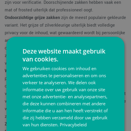
zijn voor verificatie. Doorschijnende zakken hebben vaak een
mat of frosted uiterlijk dat professioneel oogt.
Ondoorzichtige grijze zakken
zijn de meest populaire gekleurde
variant. Het grijze of zilverkleurige uiterlijk biedt volledige
privacy voor de inhoud, wat gewaardeerd wordt bij persoonlijke
artikelen zoals kleding of intieme producten. Grijs maskeert
ook vuil of beschadiging aan de buitenzijde beter dan witte
Deze website maakt gebruik
zakken. De neutrale kleur is professioneel en geschikt voor
van cookies.
vrijwel elke branche.
We gebruiken cookies om inhoud en
Witte zakken
bieden een schoon, helder uiterlijk en zijn
advertenties te personaliseren en om ons
populair bij bedrijven die een premium imago willen
verkeer te analyseren. We delen ook
communiceren. Het witte oppervlak is ideaal voor bedrukte
informatie over uw gebruik van onze site
verzendlabels en marketing boodschappen. Wit is ook geschikt
met onze advertentie- en analysepartners,
voor bedrukking met logo's omdat kleuren goed uitkomen op de
die deze kunnen combineren met andere
witte achtergrond. Het nadeel is dat wit gevoeliger is voor
informatie die u aan hen heeft verstrekt of
zichtbaar vuil.
die zij hebben verzameld door uw gebruik
Zwarte zakken
communiceren luxe en exclusiviteit. Premium
van hun diensten.
Privacybeleid