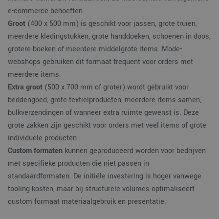
waardoor gebruikers
kunnen worden
e-commerce behoeften.
gevolgd.
Groot
(400 x 500 mm) is geschikt voor jassen, grote truien,
SM
.c.clarity.ms
Sessie
Dit is een Microsoft
meerdere kledingstukken, grote handdoeken, schoenen in doos,
MSN 1st party cooki
die we gebruiken o
grotere boeken of meerdere middelgrote items. Mode-
het gebruik van de
website voor interne
webshops gebruiken dit formaat frequent voor orders met
analyses te meten.
meerdere items.
MUID
1 jaar
Deze cookie wordt
Microsoft
veel gebruikt door
Extra groot
(500 x 700 mm of groter) wordt gebruikt voor
Corporation
mijn Microsoft als
.clarity.ms
beddengoed, grote textielproducten, meerdere items samen,
een unieke
gebruikers-ID. Het
bulkverzendingen of wanneer extra ruimte gewenst is. Deze
kan worden ingestel
door ingesloten
grote zakken zijn geschikt voor orders met veel items of grote
microsoft-scripts.
Algemeen wordt
individuele producten.
aangenomen dat he
synchroniseert tuss
Custom formaten
kunnen geproduceerd worden voor bedrijven
veel verschillende
Microsoft-domeinen
met specifieke producten die niet passen in
waardoor gebruikers
kunnen worden
standaardformaten. De initiële investering is hoger vanwege
gevolgd.
tooling kosten, maar bij structurele volumes optimaliseert
MR
1 week
Dit is een Microsoft
Microsoft
custom formaat materiaalgebruik en presentatie.
MSN 1st party cooki
Corporation
die we gebruiken o
.c.clarity.ms
het gebruik van de