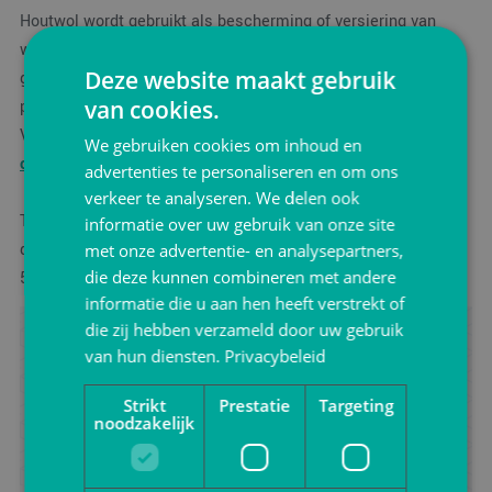
Houtwol wordt gebruikt als bescherming of versiering van
wijnkisten en fruitmanden. Maar houtwol wordt ook veel
Deze website maakt gebruik
gebruikt in themapakketten zoals kerstpakketten en
van cookies.
paaspakketten.
VerpakkingShop.nl levert een ruim assortiment
We gebruiken cookies om inhoud en
opvulmateriaal
uit voorraad.
advertenties te personaliseren en om ons
verkeer te analyseren. We delen ook
Twijfelt u welk opvulmateriaal u wilt gaan gebruiken? Laat u
informatie over uw gebruik van onze site
dan
adviseren
door het team van
VerpakkingShop.nl
: 076-
met onze advertentie- en analysepartners,
die deze kunnen combineren met andere
5720091.
informatie die u aan hen heeft verstrekt of
die zij hebben verzameld door uw gebruik
Advies ontvangen?
van hun diensten.
Privacybeleid
Zoek je advies voor het verpakken van jouw product?
Strikt
Prestatie
Targeting
Neem vrijblijvend contact met ons op.
noodzakelijk
Ik wil advies