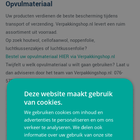
Opvulmateriaal
Uw producten verdienen de beste bescherming tijdens
transport of verzending. Verpakkingshop.nl levert een ruim
assortiment uit voorraad.
Op zoek houtwol, cellofaanwol, noppenfolie,
luchtkussenzakjes of luchtkussenfolie?
Bestel uw opvulmateriaal HIER via Verpakkingshop.nl
Twijfelt u welk opvulmateriaal u wilt gaan gebruiken? Laat u
dan adviseren door het team van Verpakkingshop.nl: 076-
5720091.
Deze website maakt gebruik
Advies ontvangen?
van cookies.
Zoek je advies voor het verpakken van jouw product?
We gebruiken cookies om inhoud en
Neem vrijblijvend contact met ons op.
advertenties te personaliseren en om ons
verkeer te analyseren. We delen ook
informatie over uw gebruik van onze site
Ik wil advies