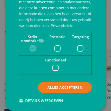
met onze advertentie- en analysepartners,
die deze kunnen combineren met andere
informatie die u aan hen heeft verstrekt of
die zij hebben verzameld door uw gebruik
van hun diensten.
Privacybeleid
Meer nieuws
Strikt
Prestatie
Targeting
noodzakelijk
Functioneel
Rand- en
Sinterklaas verpakkingen -
Du
ALLES ACCEPTEREN
hoekbescherming: vaak
VerpakkingShop.nl
Ba
vergeten, grote impact
Ve
DETAILS WEERGEVEN