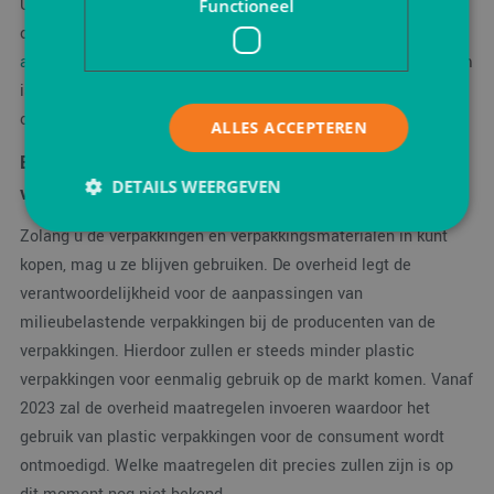
Uiteraard zult u op een bepaald moment over moeten stappen
Functioneel
op een duurzaam alternatief. Gelukkig zien wij dat het
assortiment duurzame verpakkingen
de afgelopen jaren enorm
is uitgebreid, waardoor er altijd een milieuvriendelijke
oplossing voor uw bedrijf is.
ALLES ACCEPTEREN
En hoe zit het dan met de andere plastic verpakkingen
DETAILS WEERGEVEN
van SUP-richtlijn?
Zolang u de verpakkingen en verpakkingsmaterialen in kunt
kopen, mag u ze blijven gebruiken. De overheid legt de
Strikt noodzakelijk
Prestatie
Targeting
verantwoordelijkheid voor de aanpassingen van
Functioneel
milieubelastende verpakkingen bij de producenten van de
Strikt noodzakelijke cookies maken de
verpakkingen. Hierdoor zullen er steeds minder plastic
kernfunctionaliteiten van de website mogelijk, zoals
verpakkingen voor eenmalig gebruik op de markt komen. Vanaf
gebruikersaanmelding en accountbeheer. De
website kan niet goed worden gebruikt zonder de
2023 zal de overheid maatregelen invoeren waardoor het
strikt noodzakelijke cookies.
gebruik van plastic verpakkingen voor de consument wordt
Aanbieder
/
Naam
Vervaldatum
Omsc
ontmoedigd. Welke maatregelen dit precies zullen zijn is op
Domein