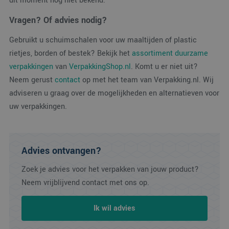
dit moment nog niet bekend.
PHPSESSID
Sessie
Cook
PHP.net
gege
www.verpakking.nl
appli
Vragen? Of advies nodig?
basis
taal. 
Gebruikt u schuimschalen voor uw maaltijden of plastic
ident
alge
rietjes, borden of bestek? Bekijk het
assortiment duurzame
doel
wordt
verpakkingen
van
VerpakkingShop.nl
. Komt u er niet uit?
om v
van
Neem gerust
contact
op met het team van Verpakking.nl. Wij
gebru
te o
adviseren u graag over de mogelijkheden en alternatieven voor
Het i
gesp
uw verpakkingen.
wille
gege
numm
wordt
kan s
Google Privacy Policy
voor 
Advies ontvangen?
een 
voorb
beho
Zoek je advies voor het verpakken van jouw product?
een 
Neem vrijblijvend contact met ons op.
statu
gebru
pagin
Ik wil advies
CookieScriptConsent
4 weken 2
Deze
CookieScript
dagen
wordt
www.verpakking.nl
door