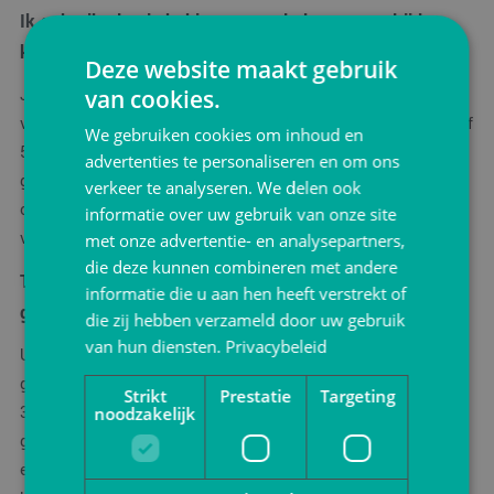
Ik gebruik plastic bakjes voor salades en maaltijden,
kan ik die blijven gebruiken?
Deze website maakt gebruik
van cookies.
Ja, die kunt u blijven gebruiken. Voor eenpersoons
voedselverpakkingen en andere kunststof bakjes worden vanaf
We gebruiken cookies om inhoud en
5 januari 2023 maatregelen ingevoerd waardoor producenten
advertenties te personaliseren en om ons
gaan meebetalen aan het inzamelen van het afval en het
verkeer te analyseren. We delen ook
opruimen van het zwerfafval. De prijs van de kunststof
informatie over uw gebruik van onze site
verpakkingen zal hierdoor waarschijnlijk wel gaan stijgen.
met onze advertentie- en analysepartners,
die deze kunnen combineren met andere
Tot wanneer mag ik mijn plastic verpakkingen blijven
informatie die u aan hen heeft verstrekt of
gebruiken?
die zij hebben verzameld door uw gebruik
van hun diensten.
Privacybeleid
U mag alle kunststof verpakkingen, bestek en borden blijven
gebruiken zolang de voorraad strekt. Producenten moeten per
Strikt
Prestatie
Targeting
3 juli 2021 stoppen met de productie van de hiervoor
noodzakelijk
genoemde verpakkingen en verpakkingsmaterialen. Dit zorgt
ervoor dat deze plastic verpakkingen vanzelf gaan verdwijnen.