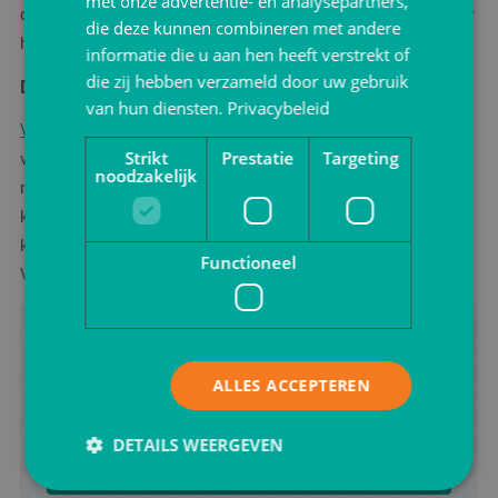
met onze advertentie- en analysepartners,
duurzame disposables. Behalve dat deze producten beter voor
die deze kunnen combineren met andere
het milieu zijn, hebben ze ook een mooie uitstraling.
informatie die u aan hen heeft verstrekt of
die zij hebben verzameld door uw gebruik
Duurzame verpakkingen
van hun diensten.
Privacybeleid
VerpakkingShop.nl
gaat in op de vraag naar duurzame
Strikt
Prestatie
Targeting
verpakkingen en heeft haar assortiment uitgebreid met een
noodzakelijk
mooi assortiment
Duurzame Verpakkingen
. Neem eens een
kijkje op de website en bestel direct online. Meer weten? U
kunt altijd
contact
opnemen met het verkoopteam van
Functioneel
VerpakkingShop.nl. Zij staan u graag te woord!
Advies ontvangen?
Zoek je advies voor het verpakken van jouw product?
ALLES ACCEPTEREN
Neem vrijblijvend contact met ons op.
DETAILS WEERGEVEN
Ik wil advies