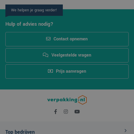
een unieke
gebruikers-ID. Het
kan worden ingestel
We helpen je graag verder!
door ingesloten
microsoft-scripts.
Algemeen wordt
Hulp of advies nodig?
aangenomen dat he
synchroniseert tuss
veel verschillende
Microsoft-domeinen
Contact opnemen
waardoor gebruikers
kunnen worden
gevolgd.
Veelgestelde vragen
SM
.c.clarity.ms
Sessie
Dit is een Microsoft
MSN 1st party cooki
die we gebruiken o
Prijs aanvragen
het gebruik van de
website voor interne
analyses te meten.
MUID
1 jaar
Deze cookie wordt
Microsoft
veel gebruikt door
Corporation
mijn Microsoft als
.clarity.ms
een unieke
gebruikers-ID. Het
kan worden ingestel
door ingesloten
microsoft-scripts.
Algemeen wordt
aangenomen dat he
synchroniseert tuss
Top bedrijven