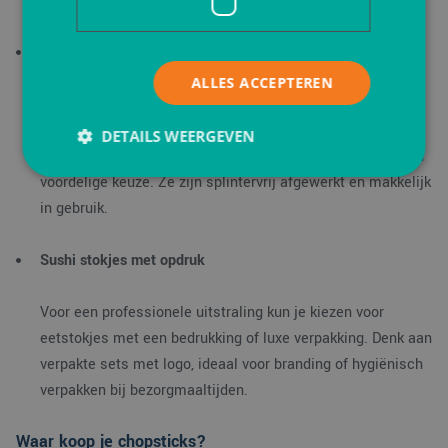
Ideaal voor wie duurzaamheid belangrijk vindt.
Wegwerp
eetstokjes
ALLES ACCEPTEREN
Handig voor take-away, food truck festivals of grote
evenementen. Wegwerp chopsticks worden vaak per paar
DETAILS WEERGEVEN
geleverd in een papieren wikkel en zijn een hygiënische en
voordelige keuze. Ze zijn splintervrij afgewerkt en makkelijk
in gebruik.
Strikt noodzakelijk
Prestatie
Targeting
Functioneel
Sushi
stokjes met
opdruk
Strikt noodzakelijke cookies maken de
kernfunctionaliteiten van de website mogelijk, zoals
Voor een professionele uitstraling kun je kiezen voor
gebruikersaanmelding en accountbeheer. De
website kan niet goed worden gebruikt zonder de
eetstokjes met een bedrukking of luxe verpakking. Denk aan
strikt noodzakelijke cookies.
verpakte sets met logo, ideaal voor branding of hygiënisch
Aanbieder
/
Naam
Vervaldatum
Omsc
verpakken bij bezorgmaaltijden.
Domein
PHPSESSID
Sessie
Cook
PHP.net
gege
www.verpakking.nl
Waar koop je chopsticks?