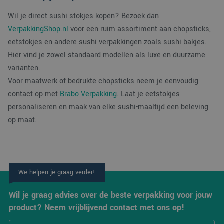
appli
basis
Wil je direct sushi stokjes kopen? Bezoek dan
taal. 
ident
VerpakkingShop.nl
voor een ruim assortiment aan chopsticks,
alge
doel
eetstokjes en andere sushi verpakkingen zoals sushi bakjes.
wordt
om v
Hier vind je zowel standaard modellen als luxe en duurzame
van
gebru
varianten.
te o
Het i
Voor maatwerk of bedrukte chopsticks neem je eenvoudig
gesp
wille
contact op met
Brabo Verpakking
. Laat je eetstokjes
gege
personaliseren en maak van elke sushi-maaltijd een beleving
numm
wordt
op maat.
kan s
Google Privacy Policy
voor 
een 
voorb
beho
een 
statu
gebru
We helpen je graag verder!
pagin
CookieScriptConsent
4 weken 2
Deze
CookieScript
Wil je graag advies over de beste verpakking voor jouw
dagen
wordt
www.verpakking.nl
door
product? Neem vrijblijvend contact met ons op!
Scrip
om d