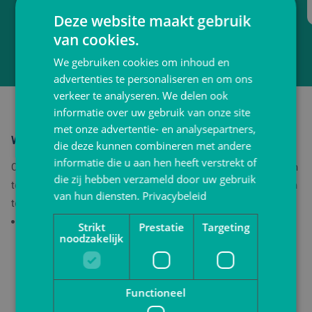
Deze website maakt gebruik
van cookies.
Tot 20% korting
We gebruiken cookies om inhoud en
advertenties te personaliseren en om ons
verkeer te analyseren. We delen ook
informatie over uw gebruik van onze site
met onze advertentie- en analysepartners,
Welke soorten chopsticks zijn er?
die deze kunnen combineren met andere
informatie die u aan hen heeft verstrekt of
Chopsticks komen in verschillende materialen, uitvoeringen en
die zij hebben verzameld door uw gebruik
toepassingen. Hieronder lichten we de meest gekozen soorten
van hun diensten.
Privacybeleid
toe:
Bamboe
eetstokjes
Strikt
Prestatie
Targeting
noodzakelijk
Deze duurzame eetstokjes hebben een natuurlijke
uitstraling en zijn zeer geschikt voor horecagebruik.
Functioneel
Bamboe is stevig, lichtgewicht en biologisch afbreekbaar.