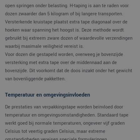
synchroniseert tuss
open springen onder belasting. H-taping is aan te raden voor
veel verschillende
Microsoft-domeinen
dozen zwaarder dan 5 kilogram of bij langere transporten.
waardoor gebruikers
kunnen worden
Versterkende kruistape plaatst extra tape diagonaal over de
gevolgd.
hoeken waar spanning het hoogst is. Deze methode wordt
MR
1 week
Dit is een Microsoft
Microsoft
gebruikt bij extreem zware dozen of waardevolle verzendingen
MSN 1st party cooki
Corporation
die we gebruiken o
.c.clarity.ms
waarbij maximale veiligheid vereist is.
het gebruik van de
website voor interne
Voor dozen die gestapeld worden, overweeg je bovenzijde
analyses te meten.
versterking met extra tape over de middennaad aan de
bovenzijde. Dit voorkomt dat de doos inzakt onder het gewicht
van bovenliggende pakketten.
Temperatuur en omgevingsinvloeden
De prestaties van verpakkingstape worden beïnvloed door
temperatuur en omgevingsomstandigheden. Standaard tape
werkt goed bij normale temperaturen, ongeveer vijf graden
Celsius tot veertig graden Celsius, maar extreme
omstandigheden vereisen speciale formuleringen.