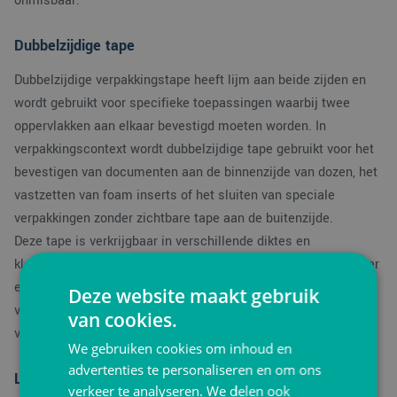
onmisbaar.
Dubbelzijdige tape
Dubbelzijdige verpakkingstape heeft lijm aan beide zijden en
wordt gebruikt voor specifieke toepassingen waarbij twee
oppervlakken aan elkaar bevestigd moeten worden. In
verpakkingscontext wordt dubbelzijdige tape gebruikt voor het
bevestigen van documenten aan de binnenzijde van dozen, het
vastzetten van foam inserts of het sluiten van speciale
verpakkingen zonder zichtbare tape aan de buitenzijde.
Deze tape is verkrijgbaar in verschillende diktes en
kleefsterktes. Dunne dubbelzijdige tape is geschikt voor papier
en lichte materialen, terwijl dikke schuimtape wordt gebruikt
Deze website maakt gebruik
voor het bevestigen van zwaardere onderdelen of het opvullen
van cookies.
van kleine ruimtes tussen componenten.
We gebruiken cookies om inhoud en
advertenties te personaliseren en om ons
Lijmsoorten en kleefkracht
verkeer te analyseren. We delen ook