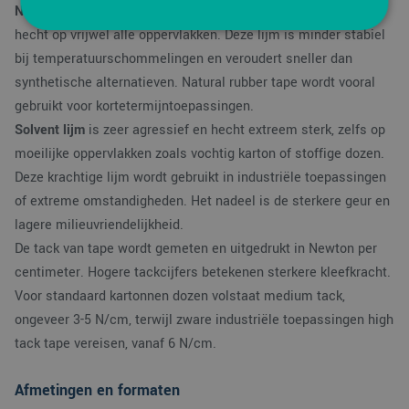
Natural rubber lijm
biedt uitstekende initiële kleefkracht en
hecht op vrijwel alle oppervlakken. Deze lijm is minder stabiel
bij temperatuurschommelingen en veroudert sneller dan
Strikt noodzakelijk
Prestatie
Targeting
synthetische alternatieven. Natural rubber tape wordt vooral
Functioneel
gebruikt voor kortetermijntoepassingen.
Strikt noodzakelijke cookies maken de
Solvent lijm
is zeer agressief en hecht extreem sterk, zelfs op
kernfunctionaliteiten van de website mogelijk, zoals
moeilijke oppervlakken zoals vochtig karton of stoffige dozen.
gebruikersaanmelding en accountbeheer. De
website kan niet goed worden gebruikt zonder de
Deze krachtige lijm wordt gebruikt in industriële toepassingen
strikt noodzakelijke cookies.
of extreme omstandigheden. Het nadeel is de sterkere geur en
Aanbieder
/
Naam
Vervaldatum
Omsc
lagere milieuvriendelijkheid.
Domein
De tack van tape wordt gemeten en uitgedrukt in Newton per
PHPSESSID
Sessie
Cook
PHP.net
gege
www.verpakking.nl
centimeter. Hogere tackcijfers betekenen sterkere kleefkracht.
appli
basis
Voor standaard kartonnen dozen volstaat medium tack,
taal. 
ongeveer 3-5 N/cm, terwijl zware industriële toepassingen high
ident
alge
tack tape vereisen, vanaf 6 N/cm.
doel
wordt
om v
van
Afmetingen en formaten
gebru
te o