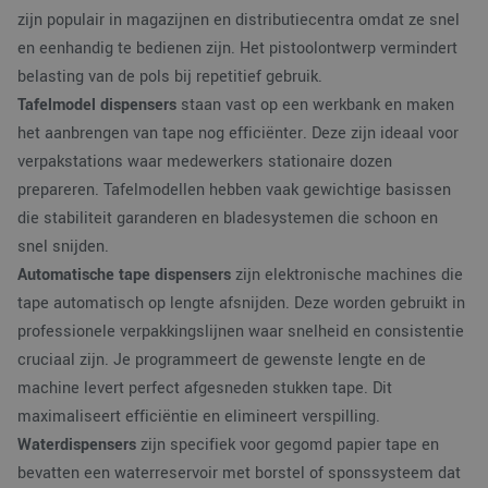
gebruikerssessie voo
Het is opgeno
zijn populair in magazijnen en distributiecentra omdat ze snel
analytische
in elk
doeleinden.
paginaverzoek
en eenhandig te bedienen zijn. Het pistoolontwerp vermindert
een site en wo
MR
1 week
Dit is een Microsoft
Microsoft
belasting van de pols bij repetitief gebruik.
gebruikt om
MSN 1st party cooki
Corporation
bezoekers-, ses
die we gebruiken o
.c.bing.com
Tafelmodel dispensers
staan vast op een werkbank en maken
en
het gebruik van de
campagnegege
website voor interne
het aanbrengen van tape nog efficiënter. Deze zijn ideaal voor
te berekenen 
analyses te meten.
de
verpakstations waar medewerkers stationaire dozen
analyserappor
SRM_B
1 jaar
Dit is een Microsoft
Microsoft
van de site.
prepareren. Tafelmodellen hebben vaak gewichtige basissen
MSN 1st party cooki
Corporation
die zorgt voor de
.c.bing.com
die stabiliteit garanderen en bladesystemen die schoon en
goede werking van
deze website.
snel snijden.
ANONCHK
9 minuten 57
Deze cookie
Microsoft
Automatische tape dispensers
zijn elektronische machines die
seconden
verzamelt informatie
Corporation
over hoe de
tape automatisch op lengte afsnijden. Deze worden gebruikt in
.c.clarity.ms
eindgebruiker de
professionele verpakkingslijnen waar snelheid en consistentie
website gebruikt en
over eventuele
cruciaal zijn. Je programmeert de gewenste lengte en de
advertenties die de
eindgebruiker
machine levert perfect afgesneden stukken tape. Dit
mogelijk heeft gezie
voordat hij de
maximaliseert efficiëntie en elimineert verspilling.
genoemde website
bezocht.
Waterdispensers
zijn specifiek voor gegomd papier tape en
MUID
1 jaar
Deze cookie wordt
Microsoft
bevatten een waterreservoir met borstel of sponssysteem dat
veel gebruikt door
Corporation