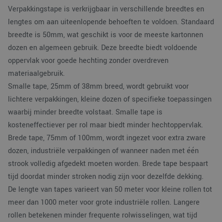
Het i
Verpakkingstape is verkrijgbaar in verschillende breedtes en
gesp
wille
lengtes om aan uiteenlopende behoeften te voldoen. Standaard
gege
breedte is 50mm, wat geschikt is voor de meeste kartonnen
numm
wordt
dozen en algemeen gebruik. Deze breedte biedt voldoende
kan s
Google Privacy Policy
voor 
oppervlak voor goede hechting zonder overdreven
een 
voorb
materiaalgebruik.
beho
een 
Smalle tape, 25mm of 38mm breed, wordt gebruikt voor
statu
gebru
lichtere verpakkingen, kleine dozen of specifieke toepassingen
pagin
waarbij minder breedte volstaat. Smalle tape is
CookieScriptConsent
4 weken 2
Deze
CookieScript
kosteneffectiever per rol maar biedt minder hechtoppervlak.
dagen
wordt
www.verpakking.nl
door
Brede tape, 75mm of 100mm, wordt ingezet voor extra zware
Scrip
om d
dozen, industriële verpakkingen of wanneer naden met één
cook
van b
strook volledig afgedekt moeten worden. Brede tape bespaart
onth
cook
tijd doordat minder stroken nodig zijn voor dezelfde dekking.
van 
Scrip
De lengte van tapes varieert van 50 meter voor kleine rollen tot
nood
corre
meer dan 1000 meter voor grote industriële rollen. Langere
rollen betekenen minder frequente rolwisselingen, wat tijd