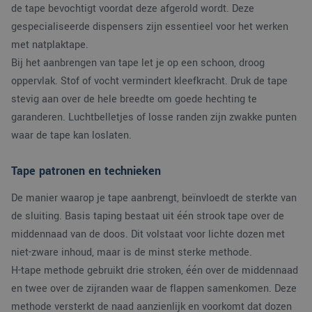
mijn Microsoft als
de tape bevochtigt voordat deze afgerold wordt. Deze
.bing.com
een unieke
gespecialiseerde dispensers zijn essentieel voor het werken
gebruikers-ID. Het
kan worden ingestel
met natplaktape.
door ingesloten
microsoft-scripts.
Bij het aanbrengen van tape let je op een schoon, droog
Algemeen wordt
aangenomen dat he
oppervlak. Stof of vocht vermindert kleefkracht. Druk de tape
synchroniseert tuss
veel verschillende
stevig aan over de hele breedte om goede hechting te
Microsoft-domeinen
waardoor gebruikers
garanderen. Luchtbelletjes of losse randen zijn zwakke punten
kunnen worden
gevolgd.
waar de tape kan loslaten.
SM
.c.clarity.ms
Sessie
Dit is een Microsoft
MSN 1st party cooki
Tape patronen en technieken
die we gebruiken o
het gebruik van de
website voor interne
De manier waarop je tape aanbrengt, beïnvloedt de sterkte van
analyses te meten.
de sluiting. Basis taping bestaat uit één strook tape over de
MUID
1 jaar
Deze cookie wordt
Microsoft
veel gebruikt door
middennaad van de doos. Dit volstaat voor lichte dozen met
Corporation
mijn Microsoft als
.clarity.ms
niet-zware inhoud, maar is de minst sterke methode.
een unieke
gebruikers-ID. Het
H-tape methode gebruikt drie stroken, één over de middennaad
kan worden ingestel
door ingesloten
en twee over de zijranden waar de flappen samenkomen. Deze
microsoft-scripts.
Algemeen wordt
methode versterkt de naad aanzienlijk en voorkomt dat dozen
aangenomen dat he