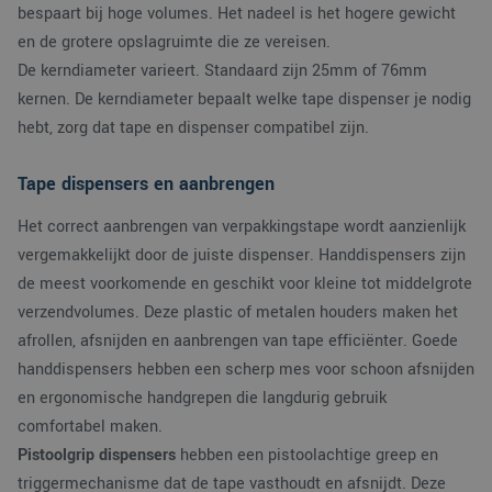
bespaart bij hoge volumes. Het nadeel is het hogere gewicht
en de grotere opslagruimte die ze vereisen.
De kerndiameter varieert. Standaard zijn 25mm of 76mm
Aanbieder
/
Naam
Vervaldatum
Omschrijving
Domein
kernen. De kerndiameter bepaalt welke tape dispenser je nodig
_ga_38H4ZZK10R
.verpakking.nl
1 jaar 1
Deze cookie w
Aanbieder
/
hebt, zorg dat tape en dispenser compatibel zijn.
Naam
Vervaldatum
Omschrijving
maand
gebruikt door
Domein
Google Analyti
om de sessiest
_clck
.verpakking.nl
1 jaar
Deze cookie wordt
Tape dispensers en aanbrengen
te behouden.
gebruikt om
gebruikersinteracties
_ga
1 jaar 1
Deze cookien
Google LLC
en betrokkenheid o
Het correct aanbrengen van verpakkingstape wordt aanzienlijk
maand
is gekoppeld a
.verpakking.nl
de website te volgen
Google Univers
om de
vergemakkelijkt door de juiste dispenser. Handdispensers zijn
Analytics - wat
gebruikerservaring e
belangrijke up
de meest voorkomende en geschikt voor kleine tot middelgrote
websitefunctionalite
is van de meer
te verbeteren.
algemeen
verzendvolumes. Deze plastic of metalen houders maken het
gebruikte
_clsk
1 dag
Deze cookie wordt
Microsoft
analyseservice
afrollen, afsnijden en aanbrengen van tape efficiënter. Goede
geassocieerd met
.verpakking.nl
Google. Deze
Microsoft Clarity
handdispensers hebben een scherp mes voor schoon afsnijden
cookie wordt
analytics software.
gebruikt om u
Het wordt gebruikt
en ergonomische handgrepen die langdurig gebruik
gebruikers te
om informatie over
onderscheiden
de sessie van de
comfortabel maken.
door een
gebruiker op te slaa
willekeurig
en om meerdere
Pistoolgrip dispensers
hebben een pistoolachtige greep en
gegenereerd
paginaweergaven te
nummer toe te
triggermechanisme dat de tape vasthoudt en afsnijdt. Deze
combineren tot één
wijzen als klan