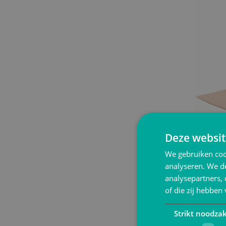
Deze websit
We gebruiken coo
analyseren. We de
Verpa
analysepartners,
of die zij hebbe
35 Produ
Strikt noodzak