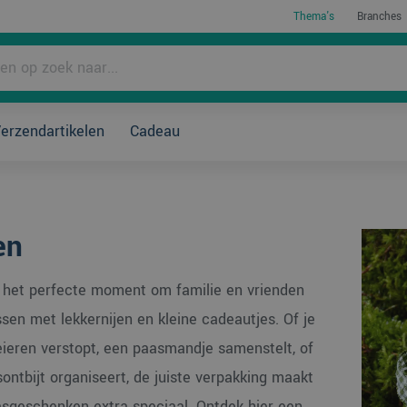
Thema's
Branches
rpakken?
erzendartikelen
Cadeau
en
 het perfecte moment om familie en vrienden
ssen met lekkernijen en kleine cadeautjes. Of je
ieren verstopt, een paasmandje samenstelt, of
ontbijt organiseert, de juiste verpakking maakt
sgeschenken extra speciaal. Ontdek hier een