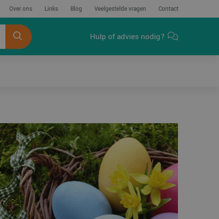
Over ons
Links
Blog
Veelgestelde vragen
Contact
Hulp of advies nodig?