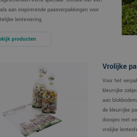
ala aan inspirerende paasverpakkingen voor
elijke lenteviering.
ekijk producten
Vrolijke p
Voor het verpak
kleurrijke zak
aan blokbodemz
de kleurrijke p
doosjes met ee
vrolijke lentes