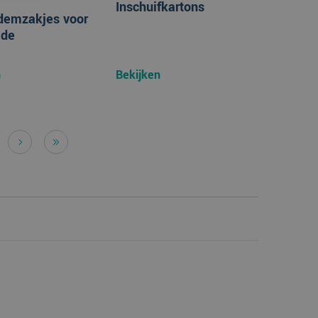
odzakelijk om
Inschuifkartons
demzakjes voor
ade
n
Bekijken
 de sessiestatus te
etrokkenheid op de
ionaliteit te
nalytics - wat een
e analyseservice van
kers te
tics software. Het
mer toe te wijzen
er op te slaan en
op een site en wordt
ikerssessie voor
s te berekenen
n om het gebruik van
e goede werking van
er de website
er mogelijk heeft