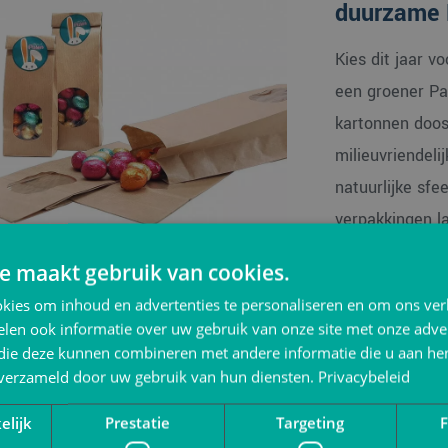
duurzame
Kies dit jaar 
een groener Pa
kartonnen doosj
milieuvriendeli
natuurlijke sfe
verpakkingen la
maar ook om de
e maakt gebruik van cookies.
kies om inhoud en advertenties te personaliseren en om ons ver
len ook informatie over uw gebruik van onze site met onze adver
kkingen voor Pasen
 die deze kunnen combineren met andere informatie die u aan hen
n verzameld door uw gebruik van hun diensten.
Privacybeleid
ct(en) gevonden
elijk
Prestatie
Targeting
F