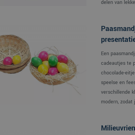
delen van lekke
Paasmandj
presentati
Een paasmandje
cadeautjes te 
chocolade-eitje
speelse en feest
verschillende k
modern, zodat 
Milieuvrie