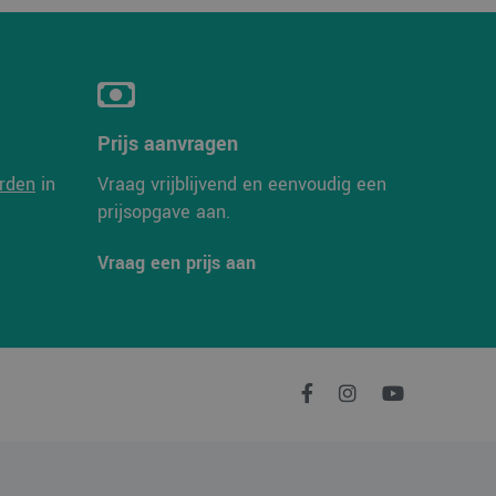
en unieke
crosoft-scripts.
 veel verschillende
 gevolgd.
n om het gebruik van
Prijs aanvragen
en unieke
crosoft-scripts.
 veel verschillende
rden
in
Vraag vrijblijvend en eenvoudig een
 gevolgd.
prijsopgave aan.
n om het gebruik van
Vraag een prijs aan