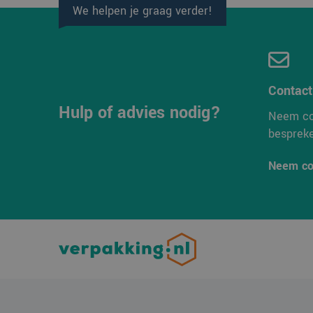
We helpen je graag verder!
MUID
Micro
Corpo
.bing
SM
.c.cla
Contac
MUID
Micro
Corpo
Hulp of advies nodig?
.clari
Neem co
besprek
MR
Micro
Corpo
.c.cla
Neem co