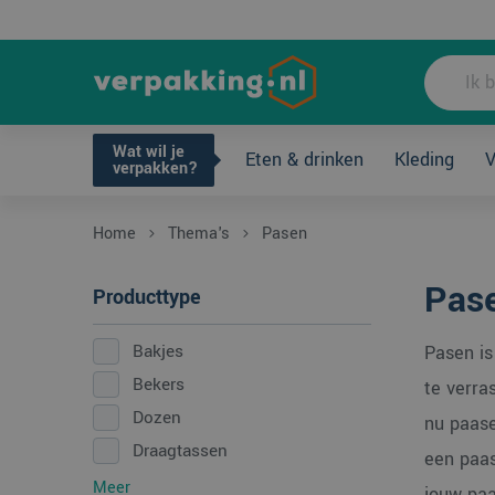
Wat wil je ve
Wat wil je
Eten & drinken
Kleding
V
verpakken?
Home
Thema's
Pasen
Pas
Producttype
Bakjes
Pasen is
Bekers
te verra
Dozen
nu paase
Draagtassen
een paas
Meer
jouw paa