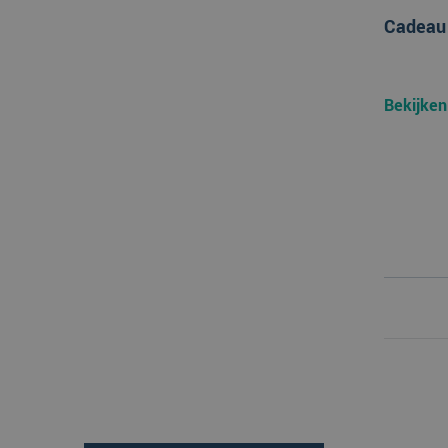
Cadeau 
Bekijken
Naam
Aanbi
Naam
Dome
_ga_38H4ZZK10R
_clck
.verp
_ga
_clsk
Micro
.verp
MR
Micro
Corpo
.c.bi
SRM_B
Micro
Corpo
.c.bi
ANONCHK
Micro
Corpo
.c.cla