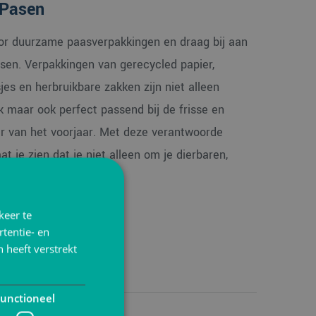
 Pasen
voor duurzame paasverpakkingen en draag bij aan
sen. Verpakkingen van gerecycled papier,
es en herbruikbare zakken zijn niet alleen
jk maar ook perfect passend bij de frisse en
er van het voorjaar. Met deze verantwoorde
at je zien dat je niet alleen om je dierbaren,
 planeet geeft.
keer te
tentie- en
 heeft verstrekt
unctioneel