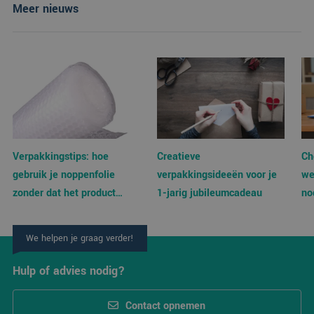
basis
Meer nieuws
taal. 
ident
alge
doel
wordt
om v
van
gebru
te o
Het i
gesp
wille
gege
numm
wordt
Verpakkingstips: hoe
Creatieve
Ch
kan s
Google Privacy Policy
voor 
gebruik je noppenfolie
verpakkingsideeën voor je
we
een 
voorb
zonder dat het product
1-jarig jubileumcadeau
no
beho
een 
beweegt of beschadigd
statu
raakt
gebru
We helpen je graag verder!
pagin
CookieScriptConsent
4 weken 2
Deze
CookieScript
dagen
wordt
Hulp of advies nodig?
www.verpakking.nl
door
Scrip
om d
Contact opnemen
cook