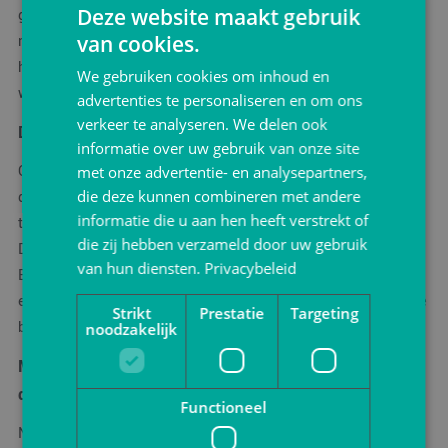
Deze website maakt gebruik
gebruikt. Het is ook een snel alternatief als u snel tassen
van cookies.
nodig heeft voor bijvoorbeeld een beurs. VerpakkingShop.nl
heeft vele papieren tassen standaard op
voorraad
liggen
We gebruiken cookies om inhoud en
waardoor er zeer snel geleverd kan worden.
advertenties te personaliseren en om ons
verkeer te analyseren. We delen ook
Duurzame draagtassen
informatie over uw gebruik van onze site
Ook wanneer u gaat voor de duurzame tas is de papieren
met onze advertentie- en analysepartners,
die deze kunnen combineren met andere
draagtas een goede optie. Sinds het
verbod
op gratis plastic
informatie die u aan hen heeft verstrekt of
tassen is de vraag naar papieren draagtassen toegenomen.
die zij hebben verzameld door uw gebruik
Deze tassen kunnen gratis meegegeven worden aan uw klant.
van hun diensten.
Privacybeleid
Behalve de duurzame materialen hebben de papieren tassen
een natuurlijke uitstraling wanneer u bijvoorbeeld gaat voor de
Strikt
Prestatie
Targeting
bruine tas gemaakt van kraftpapier.
noodzakelijk
Meer weten of benieuwd naar prijzen voor papieren
draagtassen?
Functioneel
Neem een kijkje op
VerpakkingShop.nl
of neem
contact
op