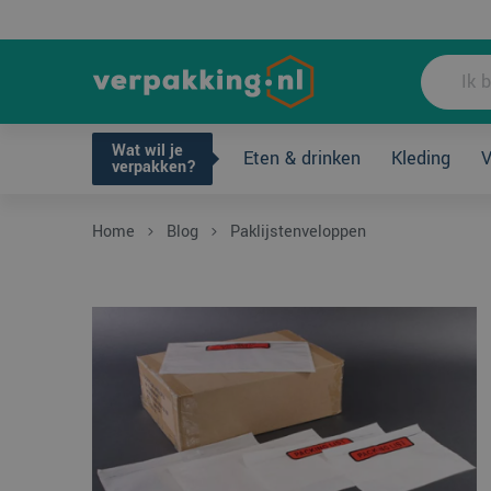
Wat wil je ve
Wat wil je
Eten & drinken
Kleding
V
verpakken?
Home
Blog
Paklijstenveloppen