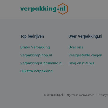
CookieScriptConse
Top bedrijven
Over Verpakking.nl
Naam
Aanbi
Naam
Dome
Brabo Verpakking
Over ons
_ga_38H4ZZK10R
_clck
.verp
VerpakkingShop.nl
Veelgestelde vragen
_ga
VerpakkingsOpruiming.nl
Blog en nieuws
_clsk
Micro
.verp
Dijkstra Verpakking
MR
Micro
Corpo
.c.bi
© Verpakking.nl
Algemene voorwaarden
Privacy 
SRM_B
Micro
Corpo
.c.bi