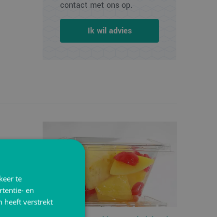
contact met ons op.
Ik wil advies
keer te
tentie- en
 heeft verstrekt