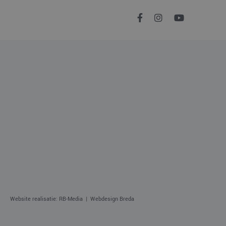
pagina's.
Script.com-service
 onthouden. De
odzakelijk om
 de sessiestatus te
etrokkenheid op de
ionaliteit te
nalytics - wat een
e analyseservice van
kers te
tics software. Het
mer toe te wijzen
er op te slaan en
op een site en wordt
ikerssessie voor
s te berekenen
n om het gebruik van
Website realisatie: RB-Media
Webdesign Breda
e goede werking van