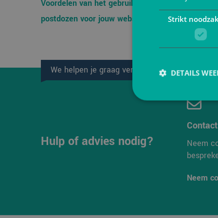
Voordelen van het gebruik van
Schuimfo
postdozen voor jouw webshop
brandver
Strikt noodzak
levensm
We helpen je graag verder!
DETAILS WE
Contac
Hulp of advies nodig?
Strikt noodzakelijke
Neem co
accountbeheer. De we
besprek
Naam
Neem co
PHPSESSID