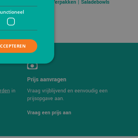
r
Duurzaam Verpakken | Saladebowls
unctioneel
ACCEPTEREN
Prijs aanvragen
elding en
rden
in
Vraag vrijblijvend en eenvoudig een
prijsopgave aan.
Vraag een prijs aan
is van de PHP-taal.
einden die wordt
ies te onderhouden.
gegenereerd
iek zijn voor de
uden van een