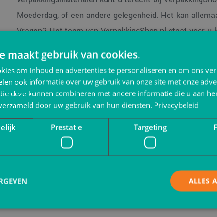
Moederdag, of een andere gelegenheid. Het kan allema
Vragen? Het team van VerpakkingShop.nl staat voor u k
neem gerust
contact
op!
e maakt gebruik van cookies.
kies om inhoud en advertenties te personaliseren en om ons ver
len ook informatie over uw gebruik van onze site met onze adver
 die deze kunnen combineren met andere informatie die u aan hen
n verzameld door uw gebruik van hun diensten.
Privacybeleid
elijk
Prestatie
Targeting
F
ERGEVEN
ALLES 