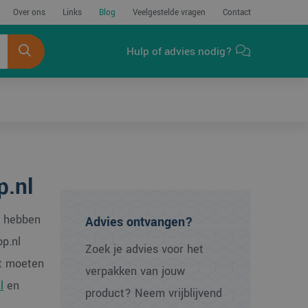
Over ons
Links
Blog
Veelgestelde vragen
Contact
Hulp of advies nodig?
p.nl
e hebben
Advies ontvangen?
p.nl
Zoek je advies voor het
kt moeten
verpakken van jouw
l
en
product? Neem vrijblijvend