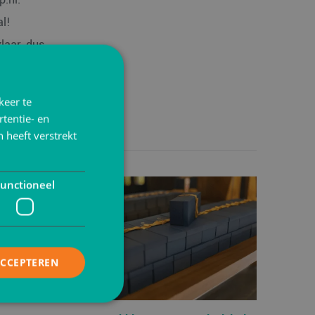
al!
laar, dus
keer te
tentie- en
 heeft verstrekt
unctioneel
ACCEPTEREN