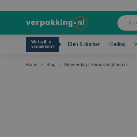
Wat wil je ve
Wat wil je
Eten & drinken
Kleding
V
verpakken?
Home
Blog
Moederdag | VerpakkingShop.nl