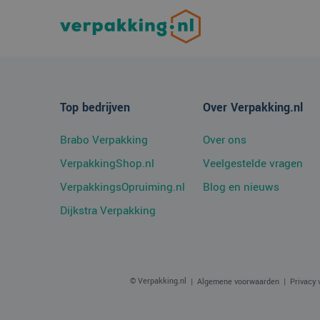
_ga
_clsk
Micro
.verp
MR
Micro
Corpo
Top bedrijven
Over Verpakking.nl
.c.bi
SRM_B
Micro
Brabo Verpakking
Over ons
Corpo
.c.bi
VerpakkingShop.nl
Veelgestelde vragen
ANONCHK
Micro
Corpo
VerpakkingsOpruiming.nl
Blog en nieuws
.c.cla
Dijkstra Verpakking
MUID
Micro
Corpo
.bing
SM
.c.cla
© Verpakking.nl
Algemene voorwaarden
Privacy 
MUID
Micro
Corpo
.clari