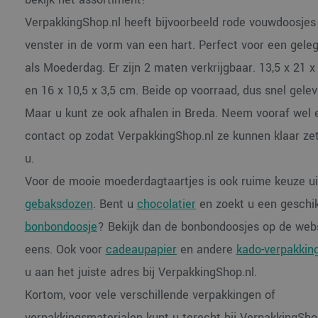
VerpakkingShop.nl heeft bijvoorbeeld rode vouwdoosje
venster in de vorm van een hart. Perfect voor een gele
als Moederdag. Er zijn 2 maten verkrijgbaar. 13,5 x 21 x
en 16 x 10,5 x 3,5 cm. Beide op voorraad, dus snel gelev
Maar u kunt ze ook afhalen in Breda. Neem vooraf wel 
contact op zodat VerpakkingShop.nl ze kunnen klaar ze
u.
Voor de mooie moederdagtaartjes is ook ruime keuze ui
gebaksdozen
. Bent u
chocolatier
en zoekt u een geschi
bonbondoosje
? Bekijk dan de bonbondoosjes op de web
eens. Ook voor
cadeaupapier
en andere
kado-verpakkin
u aan het juiste adres bij VerpakkingShop.nl.
Kortom, voor vele verschillende verpakkingen of
verpakkingsmaterialen kunt u terecht bij VerpakkingShop