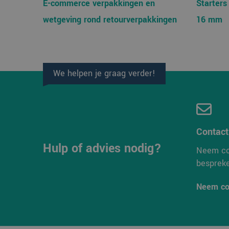
E-commerce verpakkingen en
Starters
wetgeving rond retourverpakkingen
16 mm
Strikt noodzakelijke
accountbeheer. De we
Naam
We helpen je graag verder!
PHPSESSID
Contac
CookieScriptConse
Hulp of advies nodig?
Neem co
besprek
Neem co
Naam
Aanbi
Naam
Dome
_ga_38H4ZZK10R
_clck
.verp