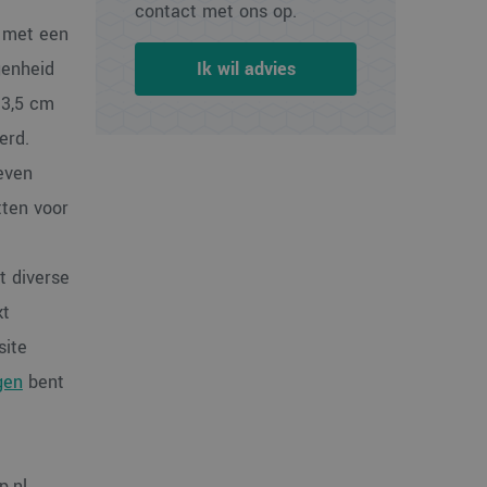
contact met ons op.
s met een
Ik wil advies
genheid
 3,5 cm
erd.
even
tten voor
t diverse
kt
site
gen
bent
.nl.