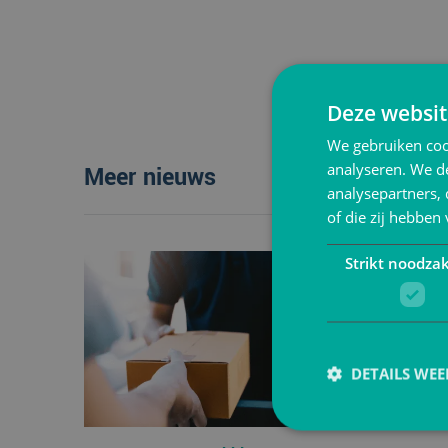
Deze websit
We gebruiken coo
analyseren. We de
Meer nieuws
analysepartners,
of die zij hebbe
Strikt noodzak
DETAILS WE