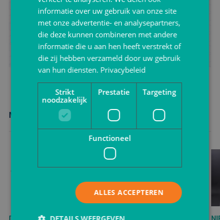
Zoek je advies voor het verpakken van jouw product?
informatie over uw gebruik van onze site
Neem vrijblijvend contact met ons op.
met onze advertentie- en analysepartners,
die deze kunnen combineren met andere
Ik wil advies
informatie die u aan hen heeft verstrekt of
die zij hebben verzameld door uw gebruik
van hun diensten.
Privacybeleid
Strikt
Prestatie
Targeting
noodzakelijk
Meer nieuws
Functioneel
ALLES ACCEPTEREN
Duurzaam servies |
DETAILS WEERGEVEN
Bagastro Disposables
NI