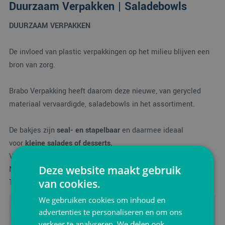
Duurzaam Verpakken | Saladebowls
DUURZAAM VERPAKKEN
De invloed van plastic verpakkingen op het milieu blijven een
bron van zorg.
Brabo Verpakking heeft daarom deze nieuwe, van gerycled
materiaal vervaardigde, saladebowls in het assortiment.
De bakjes zijn
seal- en stapelbaar
en daarmee ideaal
voor
kleine salades of desserts.
Verkrijgbaar in
175ml, 250ml en 375ml.
Deze website maakt gebruik
Neem vrijblijvend contact op voor een passend advies.
van cookies.
Tel. 076-5210985
We gebruiken cookies om inhoud en
Advies ontvangen?
advertenties te personaliseren en om ons
verkeer te analyseren. We delen ook