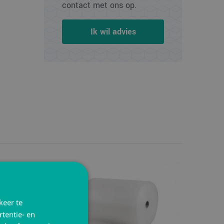
contact met ons op.
Ik wil advies
keer te
tentie- en