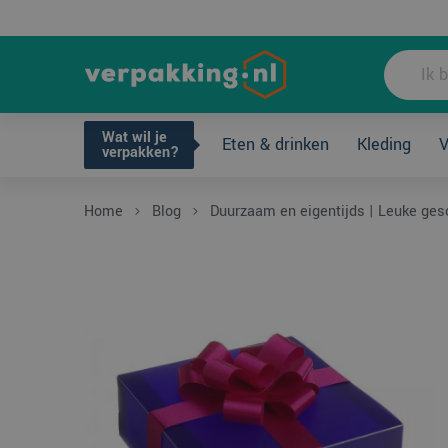
Wat wil je ve
Wat wil je
Eten & drinken
Kleding
V
verpakken?
Home
Blog
Duurzaam en eigentijds | Leuke ge