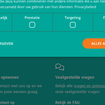
 die deze kunnen combineren met andere informatie die u aan hen
n verzameld door uw gebruik van hun diensten.
Privacybeleid
elijk
Prestatie
Targeting
F
ef opvulmateriaal:
Duurzaam | Bamboe produc
tie + bescherming
ren
ERGEVEN
ALLES 
Strikt noodzakelijk
Prestatie
Targeting
Functioneel
 cookies maken de kernfunctionaliteiten van de website mogelijk, zoals gebruikersaanm
t opnemen
Veelgestelde vragen
bsite kan niet goed worden gebruikt zonder de strikt noodzakelijke cookies.
ntact met ons op en we
Bekijk alle
vragen en antwoo
Aanbieder
/
Vervaldatum
Omschrijving
Domein
en jouw wensen graag.
onze veelgestelde vragen.
Sessie
Cookie gegenereerd door applicaties op bas
PHP.net
Dit is een identificator voor algemene doel
www.verpakking.nl
ntact op
Bekijk de FAQ
gebruikt om variabelen van gebruikerssess