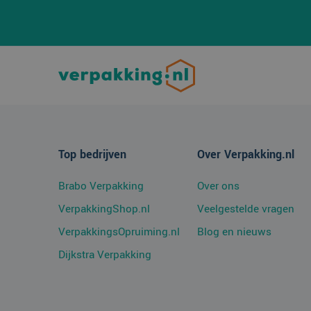
CookieScriptConse
Naam
Aanbi
Naam
Top bedrijven
Over Verpakking.nl
Dome
_ga_38H4ZZK10R
_clck
.verp
Brabo Verpakking
Over ons
_ga
VerpakkingShop.nl
Veelgestelde vragen
_clsk
Micro
.verp
VerpakkingsOpruiming.nl
Blog en nieuws
Dijkstra Verpakking
MR
Micro
Corpo
.c.bi
SRM_B
Micro