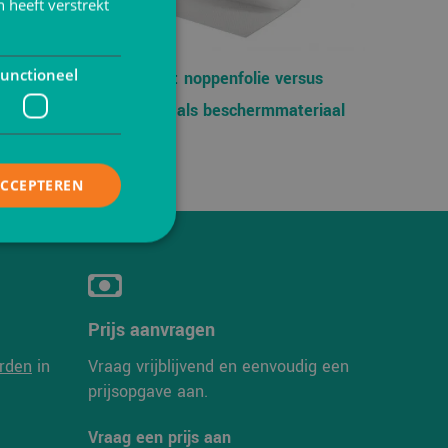
 heeft verstrekt
unctioneel
ten
Vergelijking: noppenfolie versus
schuimfolie als beschermmateriaal
ACCEPTEREN
elding en
Prijs aanvragen
rden
in
Vraag vrijblijvend en eenvoudig een
prijsopgave aan.
is van de PHP-taal.
einden die wordt
Vraag een prijs aan
ies te onderhouden.