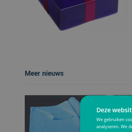
Meer nieuws
Deze websit
We gebruiken coo
analyseren. We de