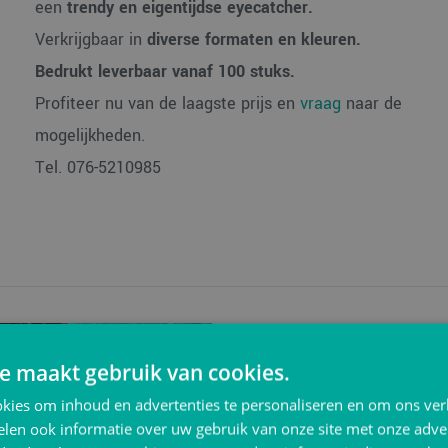
een
trendy en eigentijdse eyecatcher.
Verkrijgbaar in
diverse formaten en kleuren.
Bedrukt leverbaar vanaf 100 stuks.
Profiteer nu van de laagste prijs en
vraag
naar de
mogelijkheden.
Tel. 076-5210985
e maakt gebruik van cookies.
kies om inhoud en advertenties te personaliseren en om ons ver
len ook informatie over uw gebruik van onze site met onze adver