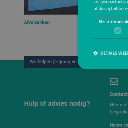
analysepartners,
of die zij hebbe
Strikt noodzak
Afvalzakken
Decorati
presenta
combine
DETAILS WE
We helpen je graag verder!
Strikt noodzakelijke
Contac
accountbeheer. De we
Hulp of advies nodig?
Neem co
Naam
besprek
PHPSESSID
Neem co