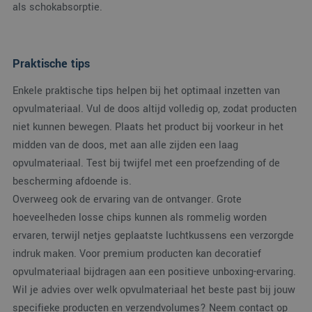
een unieke
als schokabsorptie.
gebruikers-ID. Het
kan worden ingestel
door ingesloten
microsoft-scripts.
Algemeen wordt
Praktische tips
aangenomen dat he
synchroniseert tuss
veel verschillende
Enkele praktische tips helpen bij het optimaal inzetten van
Microsoft-domeinen
waardoor gebruikers
opvulmateriaal. Vul de doos altijd volledig op, zodat producten
kunnen worden
gevolgd.
niet kunnen bewegen. Plaats het product bij voorkeur in het
MR
1 week
Dit is een Microsoft
Microsoft
midden van de doos, met aan alle zijden een laag
MSN 1st party cooki
Corporation
die we gebruiken o
.c.clarity.ms
opvulmateriaal. Test bij twijfel met een proefzending of de
het gebruik van de
website voor interne
bescherming afdoende is.
analyses te meten.
Overweeg ook de ervaring van de ontvanger. Grote
hoeveelheden losse chips kunnen als rommelig worden
ervaren, terwijl netjes geplaatste luchtkussens een verzorgde
indruk maken. Voor premium producten kan decoratief
opvulmateriaal bijdragen aan een positieve unboxing-ervaring.
Wil je advies over welk opvulmateriaal het beste past bij jouw
specifieke producten en verzendvolumes? Neem contact op