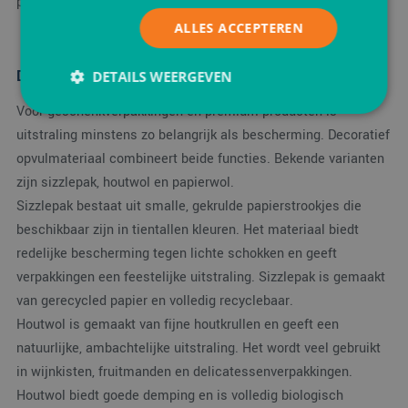
plastic varianten.
ALLES ACCEPTEREN
Decoratief opvulmateriaal: functie én uitstraling
DETAILS WEERGEVEN
Voor geschenkverpakkingen en premium producten is
uitstraling minstens zo belangrijk als bescherming. Decoratief
Strikt noodzakelijk
Prestatie
Targeting
opvulmateriaal combineert beide functies. Bekende varianten
Functioneel
zijn sizzlepak, houtwol en papierwol.
Sizzlepak bestaat uit smalle, gekrulde papierstrookjes die
Strikt noodzakelijke cookies maken de
kernfunctionaliteiten van de website mogelijk, zoals
beschikbaar zijn in tientallen kleuren. Het materiaal biedt
gebruikersaanmelding en accountbeheer. De
redelijke bescherming tegen lichte schokken en geeft
website kan niet goed worden gebruikt zonder de
strikt noodzakelijke cookies.
verpakkingen een feestelijke uitstraling. Sizzlepak is gemaakt
Aanbieder
/
van gerecycled papier en volledig recyclebaar.
Naam
Vervaldatum
Omsc
Domein
Houtwol is gemaakt van fijne houtkrullen en geeft een
PHPSESSID
Sessie
Cook
PHP.net
natuurlijke, ambachtelijke uitstraling. Het wordt veel gebruikt
gege
www.verpakking.nl
appli
in wijnkisten, fruitmanden en delicatessenverpakkingen.
basis
taal. 
Houtwol biedt goede demping en is volledig biologisch
ident