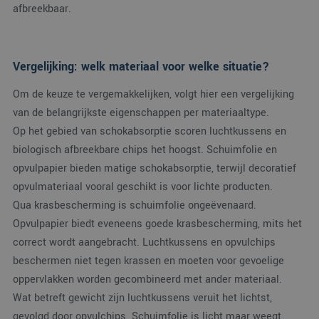
alge
afbreekbaar.
doel
wordt
om v
van
gebru
te o
Vergelijking: welk materiaal voor welke situatie?
Het i
gesp
Om de keuze te vergemakkelijken, volgt hier een vergelijking
wille
gege
van de belangrijkste eigenschappen per materiaaltype.
numm
wordt
Op het gebied van schokabsorptie scoren luchtkussens en
kan s
Google Privacy Policy
voor 
biologisch afbreekbare chips het hoogst. Schuimfolie en
een 
voorb
opvulpapier bieden matige schokabsorptie, terwijl decoratief
beho
een 
opvulmateriaal vooral geschikt is voor lichte producten.
statu
gebru
Qua krasbescherming is schuimfolie ongeëvenaard.
pagin
Opvulpapier biedt eveneens goede krasbescherming, mits het
CookieScriptConsent
4 weken 2
Deze
CookieScript
correct wordt aangebracht. Luchtkussens en opvulchips
dagen
wordt
www.verpakking.nl
door
beschermen niet tegen krassen en moeten voor gevoelige
Scrip
om d
oppervlakken worden gecombineerd met ander materiaal.
cook
van b
Wat betreft gewicht zijn luchtkussens veruit het lichtst,
onth
cook
gevolgd door opvulchips. Schuimfolie is licht maar weegt