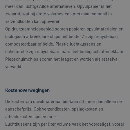
van 
meer dan luchtgevulde alternatieven. Opvulpapier is het
Scrip
nood
zwaarst, wat bij grote volumes een merkbaar verschil in
corre
verzendkosten kan opleveren.
Op duurzaamheidsgebied scoren papieren opvulmaterialen en
biologisch afbreekbare chips het beste. Ze zijn recyclebaar,
composteerbaar of beide. Plastic luchtkussens en
Aanbieder
/
Naam
Vervaldatum
Omschrijving
Domein
schuimfolie zijn recyclebaar maar niet biologisch afbreekbaar.
_ga_38H4ZZK10R
.verpakking.nl
1 jaar 1
Deze cookie w
Piepschuimchips scoren het laagst en worden als restafval
Aanbieder
/
Naam
Vervaldatum
Omschrijving
maand
gebruikt door
Domein
verwerkt.
Google Analyti
om de sessiest
_clck
.verpakking.nl
1 jaar
Deze cookie wordt
te behouden.
gebruikt om
gebruikersinteracties
_ga
1 jaar 1
Deze cookien
Google LLC
en betrokkenheid o
maand
is gekoppeld a
.verpakking.nl
de website te volgen
Kostenoverwegingen
Google Univers
om de
Analytics - wat
gebruikerservaring e
belangrijke up
websitefunctionalite
De kosten van opvulmateriaal bestaan uit meer dan alleen de
is van de meer
te verbeteren.
algemeen
aanschafprijs. Ook verzendkosten, opslagkosten en
gebruikte
_clsk
1 dag
Deze cookie wordt
Microsoft
analyseservice
arbeidskosten spelen mee.
geassocieerd met
.verpakking.nl
Google. Deze
Microsoft Clarity
Luchtkussens zijn per liter volume vaak het voordeligst, vooral
cookie wordt
analytics software.
gebruikt om u
Het wordt gebruikt