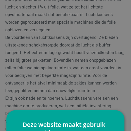
lucht en slechts 1% uit folie, wat ze tot het lichtste
opvulmateriaal maakt dat beschikbaar is. Luchtkussens
worden geproduceerd met speciale machines die de folie
opblazen en verzegelen.
De voordelen van luchtkussens zijn overtuigend. Ze bieden
uitstekende schokabsorptie doordat de lucht als buffer
fungeert. Het extreem lage gewicht houdt verzendkosten laag,
zelfs bij grote pakketten. Bovendien nemen onopgeblazen
rollen folie weinig opslagruimte in, wat een groot voordeel is
voor bedrijven met beperkte magazijnruimte. Voor de
ontvanger is het afval minimaal: de zakjes kunnen worden
leeggeprikt en nemen dan nauwelijks ruimte in.
Er zijn ook nadelen te noemen. Luchtkussens vereisen een
machine om te produceren, wat een initiële investering
betekent. Voor kleinschalige verzenders bestaan er wel
voorgevulde luchtkussens in dispenserdozen, maar deze zijn
Deze website maakt gebruik
relatief duurder. Daarnaast bieden luchtkussens geen