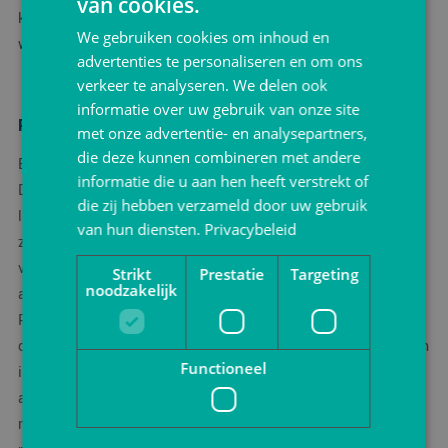
van cookies.
krasbescherming en moeten ze voor gevoelige oppervlakken
We gebruiken cookies om inhoud en
worden gecombineerd met
schuimfolie
of papier.
advertenties te personaliseren en om ons
verkeer te analyseren. We delen ook
informatie over uw gebruik van onze site
Papieren luchtkussens: het beste van twee werelden
met onze advertentie- en analysepartners,
die deze kunnen combineren met andere
Een relatief nieuwe ontwikkeling zijn papieren luchtkussens.
informatie die u aan hen heeft verstrekt of
Deze combineren de schokabsorberende werking van
die zij hebben verzameld door uw gebruik
luchtkussens met de duurzaamheid van papier. De kussens
van hun diensten.
Privacybeleid
zijn gemaakt van papier met een dunne coating die de lucht
vasthoudt, en kunnen na gebruik bij het oud papier worden
Strikt
Prestatie
Targeting
noodzakelijk
afgevoerd.
Papieren luchtkussens zijn bijzonder geschikt voor bedrijven
die duurzaamheid hoog in het vaandel hebben maar niet willen
Functioneel
inleveren op bescherming. Ze bieden vergelijkbare prestaties
als plastic luchtkussens, maar met een aanzienlijk lagere
milieu-impact. Het nadeel is de hogere prijs ten opzichte van