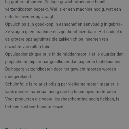
bij grotere afnames. De lage gewichtstoename houdt
gebruikers te
om informatie over
onderscheiden
de sessie van de
verzendkosten beperkt. Wel is er een machine nodig, wat een
door een
gebruiker op te slaa
willekeurig
en om meerdere
initiële investering vraagt.
gegenereerd
paginaweergaven te
nummer toe te
Opvulchips zijn goedkoop in aanschaf en eenvoudig in gebruik.
combineren tot één
wijzen als klan
gebruikerssessie voo
Het is opgeno
Ze vragen geen machine en zijn direct inzetbaar. Het nadeel is
analytische
in elk
doeleinden.
paginaverzoek
de grotere opslagruimte die zakken chips innemen ten
een site en wo
MR
1 week
Dit is een Microsoft
Microsoft
opzichte van rollen folie.
gebruikt om
MSN 1st party cooki
Corporation
bezoekers-, ses
die we gebruiken o
.c.bing.com
Opvulpapier zit qua prijs in de middenmoot. Het is duurder dan
en
het gebruik van de
campagnegege
website voor interne
piepschuimchips maar goedkoper dan papieren luchtkussens.
te berekenen 
analyses te meten.
de
De hogere verzendkosten door het gewicht moeten worden
analyserappor
SRM_B
1 jaar
Dit is een Microsoft
Microsoft
van de site.
meegerekend.
MSN 1st party cooki
Corporation
die zorgt voor de
.c.bing.com
Schuimfolie is relatief prijzig per vierkante meter, maar er is
goede werking van
deze website.
vaak minder materiaal nodig dan bij losse opvulmaterialen.
ANONCHK
9 minuten 57
Deze cookie
Microsoft
Voor producten die vooral krasbescherming nodig hebben, is
seconden
verzamelt informatie
Corporation
over hoe de
.c.clarity.ms
het een kostenefficiënte keuze.
eindgebruiker de
website gebruikt en
over eventuele
advertenties die de
eindgebruiker