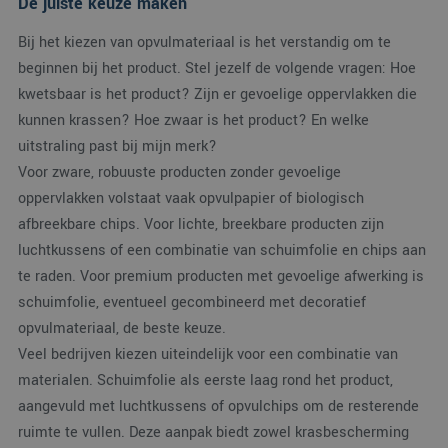
De juiste keuze maken
mogelijk heeft gezie
voordat hij de
genoemde website
Bij het kiezen van opvulmateriaal is het verstandig om te
bezocht.
beginnen bij het product. Stel jezelf de volgende vragen: Hoe
MUID
1 jaar
Deze cookie wordt
Microsoft
veel gebruikt door
Corporation
kwetsbaar is het product? Zijn er gevoelige oppervlakken die
mijn Microsoft als
.bing.com
een unieke
kunnen krassen? Hoe zwaar is het product? En welke
gebruikers-ID. Het
kan worden ingestel
uitstraling past bij mijn merk?
door ingesloten
Voor zware, robuuste producten zonder gevoelige
microsoft-scripts.
Algemeen wordt
oppervlakken volstaat vaak opvulpapier of biologisch
aangenomen dat he
synchroniseert tuss
afbreekbare chips. Voor lichte, breekbare producten zijn
veel verschillende
Microsoft-domeinen
luchtkussens of een combinatie van schuimfolie en chips aan
waardoor gebruikers
kunnen worden
te raden. Voor premium producten met gevoelige afwerking is
gevolgd.
schuimfolie, eventueel gecombineerd met decoratief
SM
.c.clarity.ms
Sessie
Dit is een Microsoft
MSN 1st party cooki
opvulmateriaal, de beste keuze.
die we gebruiken o
Veel bedrijven kiezen uiteindelijk voor een combinatie van
het gebruik van de
website voor interne
materialen. Schuimfolie als eerste laag rond het product,
analyses te meten.
aangevuld met luchtkussens of opvulchips om de resterende
MUID
1 jaar
Deze cookie wordt
Microsoft
veel gebruikt door
Corporation
ruimte te vullen. Deze aanpak biedt zowel krasbescherming
mijn Microsoft als
.clarity.ms