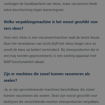
Naam
Vervaldatum
Omsc
Domein
verlengen de houdbaarheid van vlees, maar vacumeren biedt
extra bescherming tegen bacteriegroei.
PHPSESSID
Sessie
Cook
PHP.net
gege
www.verpakking.nl
appli
basis
Welke verpakkingsmachine is het meest geschikt voor
taal. 
ident
vers vlees?
alge
doel
wordt
Voor vers vlees is een vacumeermachine vaak de beste keuze.
om v
van
Door het verwijderen van lucht blijft het vlees langer vers en
gebru
wordt de kans op bederf verminderd. Bij vleesproducten die in
te o
Het i
een tray worden gepresenteerd, is een sealing apparaat met
gesp
wille
MAP-functionaliteit ideaal.
gege
numm
wordt
kan s
Zijn er machines die zowel kunnen vacumeren als
Google Privacy Policy
voor 
een 
sealen?
voorb
beho
een 
Ja, er zijn gecombineerde machines beschikbaar die zowel
statu
kunnen vacumeren als sealen. Deze zijn vooral geschikt voor
gebru
pagin
bedrijven die verschillende soorten vleesproducten verpakken