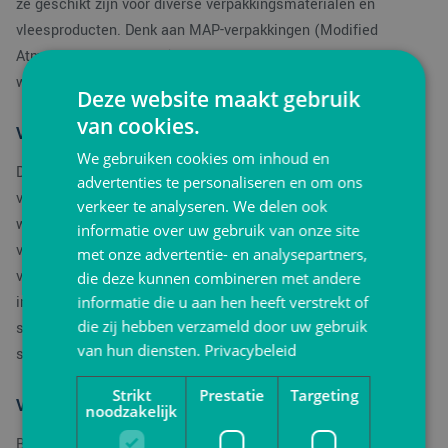
ze geschikt zijn voor diverse verpakkingsmaterialen en
vleesproducten. Denk aan MAP-verpakkingen (Modified
Atmosphere Packaging), waarbij de lucht in de verpakking
wordt vervangen door een beschermende gasmix.
Deze website maakt gebruik
van cookies.
Vacumeermachine: verleng de houdbaarheid van vlees
We gebruiken cookies om inhoud en
Daarnaast speelt de vacumeermachine een centrale rol in de
advertenties te personaliseren en om ons
vleesverwerking. Door lucht uit de verpakking te verwijderen,
verkeer te analyseren. We delen ook
wordt de groei van micro-organismen vertraagd en blijft het
informatie over uw gebruik van onze site
vlees langer vers. Vacumeermachines zijn beschikbaar in
met onze advertentie- en analysepartners,
verschillende uitvoeringen, van compacte tafelmodellen tot
die deze kunnen combineren met andere
informatie die u aan hen heeft verstrekt of
industriële dubbelkamermachines. Ze worden veel gebruikt in
die zij hebben verzameld door uw gebruik
slagerijen, vleesverwerkende bedrijven en groothandels die
van hun diensten.
Privacybeleid
streven naar kwaliteit en efficiëntie in hun verpakkingsproces.
Strikt
Prestatie
Targeting
Vind de juiste machine voor jouw vleesverpakking
noodzakelijk
Ben je op zoek naar een geschikt apparaat voor het verpakken