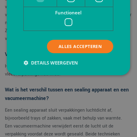
van vlees? Verpakking.nl biedt uitgebreide informatie over
Functioneel
verschillende soorten verpakkingsmachines en verwijst je door
naar gespecialiseerde leveranciers zoals VerpakkingShop.nl.
Zo vind je snel het juiste sealing apparaat of de ideale
vacumeermachine voor jouw toepassing.
ALLES ACCEPTEREN
Veelgestelde vragen over vleesverpakkingsmachines
DETAILS WEERGEVEN
Hier lees je meer over veelgestelde vragen over
vleesverpakkingsmachines.
Strikt noodzakelijk
Prestatie
Targeting
Wat is het verschil tussen een sealing apparaat en een
Functioneel
vacumeermachine?
Strikt noodzakelijke cookies maken de
Een sealing apparaat sluit verpakkingen luchtdicht af,
kernfunctionaliteiten van de website mogelijk, zoals
gebruikersaanmelding en accountbeheer. De
bijvoorbeeld trays of zakken, vaak met behulp van warmte.
website kan niet goed worden gebruikt zonder de
Een vacumeermachine verwijdert eerst de lucht uit de
strikt noodzakelijke cookies.
verpakking voordat deze wordt geseald. Beide technieken
Aanbieder
/