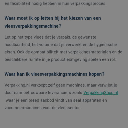
CookieScriptConsent
4 weken 2
Deze
CookieScript
en flexibiliteit nodig hebben in hun verpakkingsproces.
dagen
wordt
www.verpakking.nl
door
Scrip
om d
Waar moet ik op letten bij het kiezen van een
cook
van b
vleesverpakkingsmachine?
onth
cook
van 
Let op het type vlees dat je verpakt, de gewenste
Scrip
houdbaarheid, het volume dat je verwerkt en de hygiënische
nood
corre
eisen. Ook de compatibiliteit met verpakkingsmaterialen en de
beschikbare ruimte in je productieomgeving spelen een rol.
Waar kan ik vleesverpakkingsmachines kopen?
Aanbieder
/
Naam
Vervaldatum
Omschrijving
Domein
Verpakking.nl verkoopt zelf geen machines, maar verwijst je
door naar betrouwbare leveranciers zoals ​
VerpakkingShop
.nl
_ga_38H4ZZK10R
.verpakking.nl
1 jaar 1
Deze cookie w
Aanbieder
/
Naam
Vervaldatum
Omschrijving
maand
gebruikt door
Domein
​ waar je een breed aanbod vindt van seal apparaten en
Google Analyti
om de sessiest
_clck
.verpakking.nl
1 jaar
Deze cookie wordt
vacumeermachines voor de vleessector.
te behouden.
gebruikt om
gebruikersinteracties
_ga
1 jaar 1
Deze cookien
Google LLC
en betrokkenheid o
maand
is gekoppeld a
.verpakking.nl
de website te volgen
Google Univers
om de