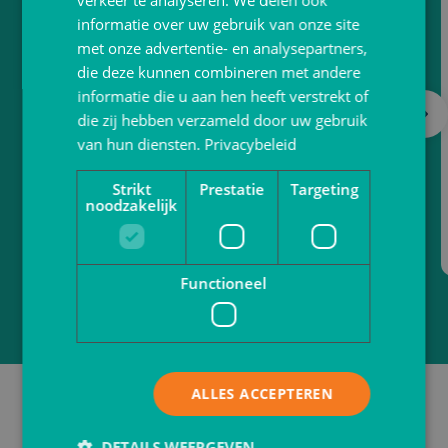
VerpakkingShop.nl
verkeer te analyseren. We delen ook
informatie over uw gebruik van onze site
met onze advertentie- en analysepartners,
De online verpakkingsgroothandel voor al jouw
die deze kunnen combineren met andere
verpakkingen
informatie die u aan hen heeft verstrekt of
die zij hebben verzameld door uw gebruik
van hun diensten.
Naar website
Privacybeleid
Strikt
Prestatie
Targeting
noodzakelijk
Functioneel
Tot 20% korting
ALLES ACCEPTEREN
DETAILS WEERGEVEN