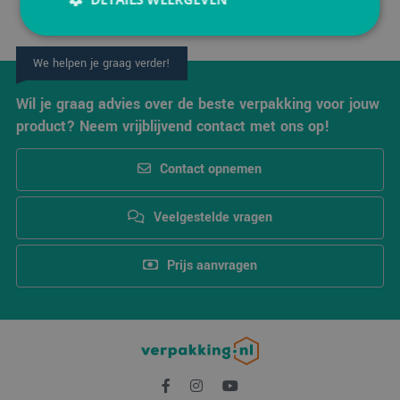
We helpen je graag verder!
Strikt noodzakelijk
Prestatie
Targeting
Functioneel
Wil je graag advies over de beste verpakking voor jouw
product? Neem vrijblijvend contact met ons op!
Strikt noodzakelijke cookies maken de
kernfunctionaliteiten van de website mogelijk, zoals
gebruikersaanmelding en accountbeheer. De
Contact opnemen
website kan niet goed worden gebruikt zonder de
strikt noodzakelijke cookies.
Aanbieder
/
Veelgestelde vragen
Naam
Vervaldatum
Omsc
Domein
PHPSESSID
Sessie
Cook
PHP.net
Prijs aanvragen
gege
www.verpakking.nl
appli
basis
taal. 
ident
alge
doel
wordt
om v
van
gebru