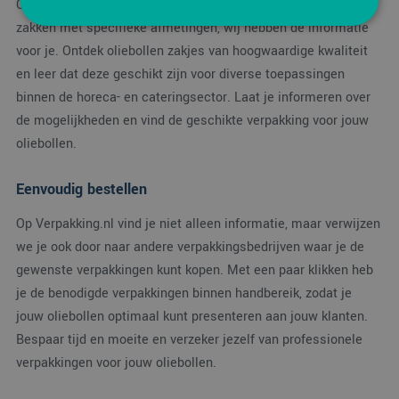
Of je nu op zoek bent naar papieren zakken voor oliebollen of
zakken met specifieke afmetingen, wij hebben de informatie
voor je. Ontdek oliebollen zakjes van hoogwaardige kwaliteit
Strikt noodzakelijk
Prestatie
Targeting
en leer dat deze geschikt zijn voor diverse toepassingen
Functioneel
binnen de horeca- en cateringsector. Laat je informeren over
de mogelijkheden en vind de geschikte verpakking voor jouw
Strikt noodzakelijke cookies maken de
kernfunctionaliteiten van de website mogelijk, zoals
oliebollen.
gebruikersaanmelding en accountbeheer. De
website kan niet goed worden gebruikt zonder de
strikt noodzakelijke cookies.
Eenvoudig bestellen
Aanbieder
/
Naam
Vervaldatum
Omsc
Domein
Op Verpakking.nl vind je niet alleen informatie, maar verwijzen
PHPSESSID
Sessie
Cook
PHP.net
we je ook door naar andere verpakkingsbedrijven waar je de
gege
www.verpakking.nl
gewenste verpakkingen kunt kopen. Met een paar klikken heb
appli
basis
je de benodigde verpakkingen binnen handbereik, zodat je
taal. 
ident
jouw oliebollen optimaal kunt presenteren aan jouw klanten.
alge
doel
Bespaar tijd en moeite en verzeker jezelf van professionele
wordt
om v
verpakkingen voor jouw oliebollen.
van
gebru
te o