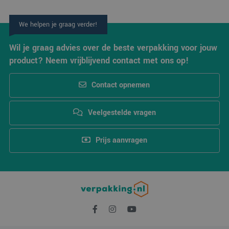
Het i
gesp
wille
We helpen je graag verder!
gege
numm
wordt
Wil je graag advies over de beste verpakking voor jouw
kan s
Google Privacy Policy
voor 
product? Neem vrijblijvend contact met ons op!
een 
voorb
beho
een 
Contact opnemen
statu
gebru
pagin
Veelgestelde vragen
CookieScriptConsent
4 weken 2
Deze
CookieScript
dagen
wordt
www.verpakking.nl
door
Prijs aanvragen
Scrip
om d
cook
van b
onth
cook
van 
Scrip
nood
corre