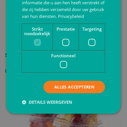
informatie die u aan hen heeft verstrekt of
die zij hebben verzameld door uw gebruik
van hun diensten.
Privacybeleid
Strikt
Prestatie
Targeting
noodzakelijk
Smoothie- en sapflessen
Functioneel
Bekijken
ALLES ACCEPTEREN
DETAILS WEERGEVEN
Strikt noodzakelijk
Prestatie
Targeting