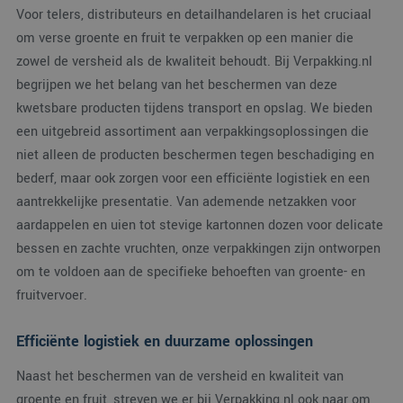
wordt
Voor telers, distributeurs en detailhandelaren is het cruciaal
kan s
Google Privacy Policy
voor 
om verse groente en fruit te verpakken op een manier die
een 
voorb
zowel de versheid als de kwaliteit behoudt. Bij Verpakking.nl
beho
een 
begrijpen we het belang van het beschermen van deze
statu
gebru
kwetsbare producten tijdens transport en opslag. We bieden
pagin
een uitgebreid assortiment aan verpakkingsoplossingen die
CookieScriptConsent
4 weken 2
Deze
CookieScript
niet alleen de producten beschermen tegen beschadiging en
dagen
wordt
www.verpakking.nl
door
bederf, maar ook zorgen voor een efficiënte logistiek en een
Scrip
om d
aantrekkelijke presentatie. Van ademende netzakken voor
cook
van b
aardappelen en uien tot stevige kartonnen dozen voor delicate
onth
cook
bessen en zachte vruchten, onze verpakkingen zijn ontworpen
van 
Scrip
om te voldoen aan de specifieke behoeften van groente- en
nood
corre
fruitvervoer.
Efficiënte logistiek en duurzame oplossingen
Naast het beschermen van de versheid en kwaliteit van
Aanbieder
/
Naam
Vervaldatum
Omschrijving
groente en fruit, streven we er bij Verpakking.nl ook naar om