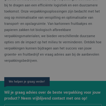
Domein
bij te dragen aan een efficiënte logistiek en een duurzamere
_ga_38H4ZZK10R
.verpakking.nl
1 jaar 1
Deze cookie w
Aanbieder
/
Naam
Vervaldatum
Omschrijving
maand
gebruikt door
toekomst. Onze verpakkingsoplossingen zijn bedacht met het
Domein
Google Analyti
oog op minimalisatie van verspilling en optimalisatie van
om de sessiest
_clck
.verpakking.nl
1 jaar
Deze cookie wordt
te behouden.
gebruikt om
transport- en opslagruimte. Van kartonnen fruitbakjes en
gebruikersinteracties
_ga
1 jaar 1
Deze cookien
Google LLC
en betrokkenheid o
papieren zakken tot biologisch afbreekbare
maand
is gekoppeld a
.verpakking.nl
de website te volgen
Google Univers
om de
verpakkingsmaterialen, we bieden verschillende duurzame
Analytics - wat
gebruikerservaring e
belangrijke up
opties om de impact op het milieu te verminderen. Ontdek hoe
websitefunctionalite
is van de meer
te verbeteren.
algemeen
verpakkingen kunnen bijdragen aan het succes van jouw
gebruikte
_clsk
1 dag
Deze cookie wordt
Microsoft
analyseservice
groente- en fruitbedrijf en vraag advies aan bij de aanbevolen
geassocieerd met
.verpakking.nl
Google. Deze
Microsoft Clarity
verpakkingsbedrijven.
cookie wordt
analytics software.
gebruikt om u
Het wordt gebruikt
gebruikers te
om informatie over
onderscheiden
de sessie van de
door een
gebruiker op te slaa
willekeurig
en om meerdere
gegenereerd
We helpen je graag verder!
paginaweergaven te
nummer toe te
combineren tot één
wijzen als klan
gebruikerssessie voo
Het is opgeno
Wil je graag advies over de beste verpakking voor jouw
analytische
in elk
doeleinden.
paginaverzoek
product? Neem vrijblijvend contact met ons op!
een site en wo
MR
1 week
Dit is een Microsoft
Microsoft
gebruikt om
MSN 1st party cooki
Corporation