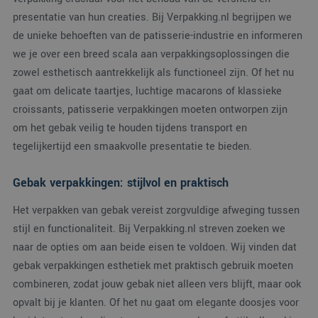
om v
presentatie van hun creaties. Bij Verpakking.nl begrijpen we
van
gebru
de unieke behoeften van de patisserie-industrie en informeren
te o
Het i
we je over een breed scala aan verpakkingsoplossingen die
gesp
wille
zowel esthetisch aantrekkelijk als functioneel zijn. Of het nu
gege
numm
gaat om delicate taartjes, luchtige macarons of klassieke
wordt
croissants, patisserie verpakkingen moeten ontworpen zijn
kan s
Google Privacy Policy
voor 
om het gebak veilig te houden tijdens transport en
een 
voorb
tegelijkertijd een smaakvolle presentatie te bieden.
beho
een 
statu
gebru
Gebak verpakkingen: stijlvol en praktisch
pagin
Het verpakken van gebak vereist zorgvuldige afweging tussen
CookieScriptConsent
4 weken 2
Deze
CookieScript
dagen
wordt
www.verpakking.nl
stijl en functionaliteit. Bij Verpakking.nl streven zoeken we
door
Scrip
naar de opties om aan beide eisen te voldoen. Wij vinden dat
om d
cook
gebak verpakkingen esthetiek met praktisch gebruik moeten
van b
onth
combineren, zodat jouw gebak niet alleen vers blijft, maar ook
cook
van 
opvalt bij je klanten. Of het nu gaat om elegante doosjes voor
Scrip
nood