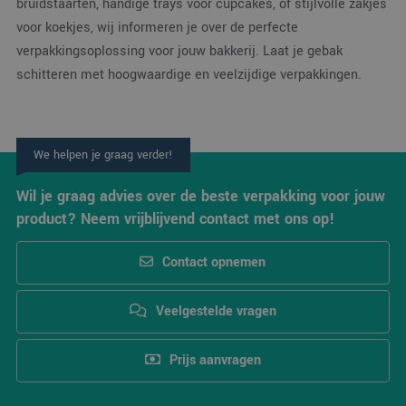
bruidstaarten, handige trays voor cupcakes, of stijlvolle zakjes
corre
voor koekjes, wij informeren je over de perfecte
verpakkingsoplossing voor jouw bakkerij. Laat je gebak
schitteren met hoogwaardige en veelzijdige verpakkingen.
Aanbieder
/
Naam
Vervaldatum
Omschrijving
Domein
_ga_38H4ZZK10R
.verpakking.nl
1 jaar 1
Deze cookie w
We helpen je graag verder!
Aanbieder
/
Naam
Vervaldatum
Omschrijving
maand
gebruikt door
Domein
Google Analyti
om de sessiest
Wil je graag advies over de beste verpakking voor jouw
_clck
.verpakking.nl
1 jaar
Deze cookie wordt
te behouden.
gebruikt om
product? Neem vrijblijvend contact met ons op!
gebruikersinteracties
_ga
1 jaar 1
Deze cookien
Google LLC
en betrokkenheid o
maand
is gekoppeld a
.verpakking.nl
de website te volgen
Google Univers
om de
Contact opnemen
Analytics - wat
gebruikerservaring e
belangrijke up
websitefunctionalite
is van de meer
te verbeteren.
algemeen
Veelgestelde vragen
gebruikte
_clsk
1 dag
Deze cookie wordt
Microsoft
analyseservice
geassocieerd met
.verpakking.nl
Google. Deze
Microsoft Clarity
cookie wordt
Prijs aanvragen
analytics software.
gebruikt om u
Het wordt gebruikt
gebruikers te
om informatie over
onderscheiden
de sessie van de
door een