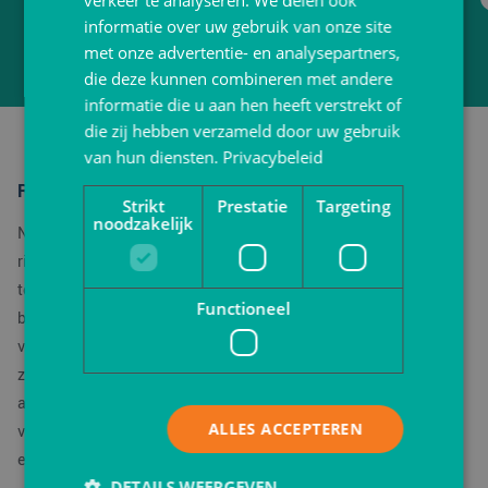
verkeer te analyseren. We delen ook
informatie over uw gebruik van onze site
Tot 20% korting
met onze advertentie- en analysepartners,
die deze kunnen combineren met andere
informatie die u aan hen heeft verstrekt of
die zij hebben verzameld door uw gebruik
van hun diensten.
Privacybeleid
Rieten broodmand
Strikt
Prestatie
Targeting
noodzakelijk
Natuurlijke elegantie ontmoet praktische bruikbaarheid met
rieten broodmanden. Of het nu gaat om een verfijnde
toevoeging aan je tafelsetting of een charmant accent voor je
Functioneel
bakkerij, rieten broodmanden bieden de perfecte combinatie
van stijl en functionaliteit. Broodmanden van hoogwaardig riet
zijn ontworpen om je versgebakken broodjes, baguettes en
ander gebak perfect te presenteren. Het natuurlijke materiaal
ALLES ACCEPTEREN
voegt een rustieke uitstraling toe aan elke setting en creëert
een warme en uitnodigende sfeer.
DETAILS WEERGEVEN