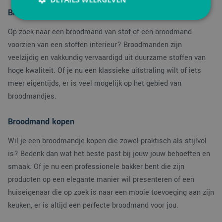
Broodmand stof
Op zoek naar een broodmand van stof of een broodmand
Strikt noodzakelijk
Prestatie
Targeting
voorzien van een stoffen interieur? Broodmanden zijn
Functioneel
veelzijdig en vakkundig vervaardigd uit duurzame stoffen van
hoge kwaliteit. Of je nu een klassieke uitstraling wilt of iets
Strikt noodzakelijke cookies maken de
kernfunctionaliteiten van de website mogelijk, zoals
meer eigentijds, er is veel mogelijk op het gebied van
gebruikersaanmelding en accountbeheer. De
broodmandjes.
website kan niet goed worden gebruikt zonder de
strikt noodzakelijke cookies.
Aanbieder
/
Broodmand kopen
Naam
Vervaldatum
Omsc
Domein
Wil je een broodmandje kopen die zowel praktisch als stijlvol
PHPSESSID
Sessie
Cook
PHP.net
gege
www.verpakking.nl
is? Bedenk dan wat het beste past bij jouw jouw behoeften en
appli
basis
smaak. Of je nu een professionele bakker bent die zijn
taal. 
ident
producten op een elegante manier wil presenteren of een
alge
doel
huiseigenaar die op zoek is naar een mooie toevoeging aan zijn
wordt
om v
keuken, er is altijd een perfecte broodmand voor jou.
van
gebru