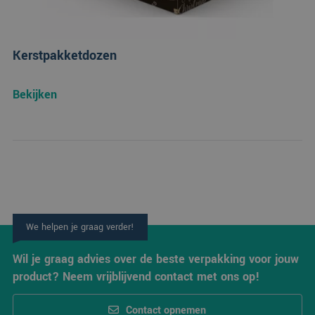
basis
taal. 
ident
alge
doel
Kerstpakketdozen
wordt
om v
van
gebru
Bekijken
te o
Het i
gesp
wille
gege
numm
wordt
kan s
Google Privacy Policy
voor 
een 
voorb
beho
een 
statu
We helpen je graag verder!
gebru
pagin
Wil je graag advies over de beste verpakking voor jouw
CookieScriptConsent
4 weken 2
Deze
CookieScript
dagen
wordt
www.verpakking.nl
product? Neem vrijblijvend contact met ons op!
door
Scrip
om d
Contact opnemen
cook