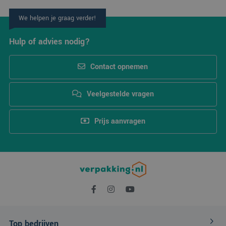
een unieke
gebruikers-ID. Het
kan worden ingestel
We helpen je graag verder!
door ingesloten
microsoft-scripts.
Algemeen wordt
Hulp of advies nodig?
aangenomen dat he
synchroniseert tuss
veel verschillende
Microsoft-domeinen
Contact opnemen
waardoor gebruikers
kunnen worden
gevolgd.
Veelgestelde vragen
SM
.c.clarity.ms
Sessie
Dit is een Microsoft
MSN 1st party cooki
die we gebruiken o
Prijs aanvragen
het gebruik van de
website voor interne
analyses te meten.
MUID
1 jaar
Deze cookie wordt
Microsoft
veel gebruikt door
Corporation
mijn Microsoft als
.clarity.ms
een unieke
gebruikers-ID. Het
kan worden ingestel
door ingesloten
microsoft-scripts.
Algemeen wordt
aangenomen dat he
synchroniseert tuss
Top bedrijven