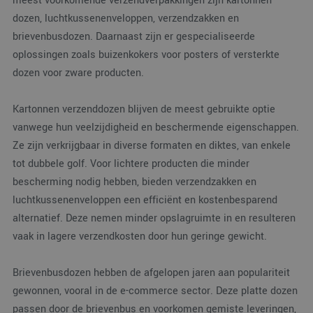
meest voorkomende verzendverpakkingen zijn kartonnen
gebruikersaanmelding en accountbeheer. De
dozen, luchtkussenenveloppen, verzendzakken en
website kan niet goed worden gebruikt zonder de
strikt noodzakelijke cookies.
brievenbusdozen. Daarnaast zijn er gespecialiseerde
oplossingen zoals buizenkokers voor posters of versterkte
Aanbieder
/
Naam
Vervaldatum
Omsc
Domein
dozen voor zware producten.
PHPSESSID
Sessie
Cook
PHP.net
gege
www.verpakking.nl
appli
Kartonnen verzenddozen blijven de meest gebruikte optie
basis
taal. 
vanwege hun veelzijdigheid en beschermende eigenschappen.
ident
alge
Ze zijn verkrijgbaar in diverse formaten en diktes, van enkele
doel
tot dubbele golf. Voor lichtere producten die minder
wordt
om v
bescherming nodig hebben, bieden verzendzakken en
van
gebru
luchtkussenenveloppen een efficiënt en kostenbesparend
te o
Het i
alternatief. Deze nemen minder opslagruimte in en resulteren
gesp
wille
vaak in lagere verzendkosten door hun geringe gewicht.
gege
numm
wordt
kan s
Brievenbusdozen hebben de afgelopen jaren aan populariteit
Google Privacy Policy
voor 
gewonnen, vooral in de e-commerce sector. Deze platte dozen
een 
voorb
passen door de brievenbus en voorkomen gemiste leveringen,
beho