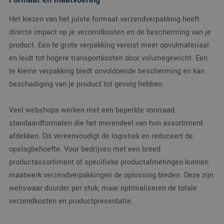
waardoor gebruikers
kunnen worden
gevolgd.
Het kiezen van het juiste formaat verzendverpakking heeft
directe impact op je verzendkosten en de bescherming van je
SM
.c.clarity.ms
Sessie
Dit is een Microsoft
MSN 1st party cooki
product. Een te grote verpakking vereist meer opvulmateriaal
die we gebruiken o
het gebruik van de
en leidt tot hogere transportkosten door volumegewicht. Een
website voor interne
analyses te meten.
te kleine verpakking biedt onvoldoende bescherming en kan
MUID
1 jaar
Deze cookie wordt
Microsoft
beschadiging van je product tot gevolg hebben.
veel gebruikt door
Corporation
mijn Microsoft als
.clarity.ms
een unieke
Veel webshops werken met een beperkte voorraad
gebruikers-ID. Het
kan worden ingestel
standaardformaten die het merendeel van hun assortiment
door ingesloten
microsoft-scripts.
afdekken. Dit vereenvoudigt de logistiek en reduceert de
Algemeen wordt
aangenomen dat he
opslagbehoefte. Voor bedrijven met een breed
synchroniseert tuss
veel verschillende
productassortiment of specifieke productafmetingen kunnen
Microsoft-domeinen
waardoor gebruikers
maatwerk verzendverpakkingen de oplossing bieden. Deze zijn
kunnen worden
gevolgd.
weliswaar duurder per stuk, maar optimaliseren de totale
verzendkosten en productpresentatie.
MR
1 week
Dit is een Microsoft
Microsoft
MSN 1st party cooki
Corporation
die we gebruiken o
.c.clarity.ms
het gebruik van de