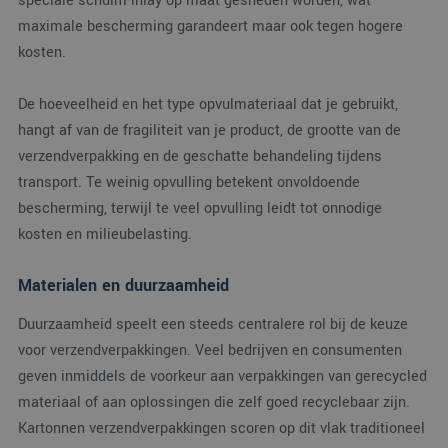
speciale schuim-inlay op maat gesneden worden, wat
_clck
.verpakking.nl
1 jaar
Deze cookie wordt
te behouden.
gebruikt om
maximale bescherming garandeert maar ook tegen hogere
gebruikersinteracties
_ga
1 jaar 1
Deze cookien
Google LLC
en betrokkenheid o
kosten.
maand
is gekoppeld a
.verpakking.nl
de website te volgen
Google Univers
om de
Analytics - wat
gebruikerservaring e
belangrijke up
websitefunctionalite
De hoeveelheid en het type opvulmateriaal dat je gebruikt,
is van de meer
te verbeteren.
algemeen
hangt af van de fragiliteit van je product, de grootte van de
gebruikte
_clsk
1 dag
Deze cookie wordt
Microsoft
analyseservice
verzendverpakking en de geschatte behandeling tijdens
geassocieerd met
.verpakking.nl
Google. Deze
Microsoft Clarity
cookie wordt
transport. Te weinig opvulling betekent onvoldoende
analytics software.
gebruikt om u
Het wordt gebruikt
bescherming, terwijl te veel opvulling leidt tot onnodige
gebruikers te
om informatie over
onderscheiden
de sessie van de
kosten en milieubelasting.
door een
gebruiker op te slaa
willekeurig
en om meerdere
gegenereerd
paginaweergaven te
nummer toe te
Materialen en duurzaamheid
combineren tot één
wijzen als klan
gebruikerssessie voo
Het is opgeno
analytische
in elk
Duurzaamheid speelt een steeds centralere rol bij de keuze
doeleinden.
paginaverzoek
een site en wo
voor verzendverpakkingen. Veel bedrijven en consumenten
MR
1 week
Dit is een Microsoft
Microsoft
gebruikt om
MSN 1st party cooki
Corporation
geven inmiddels de voorkeur aan verpakkingen van gerecycled
bezoekers-, ses
die we gebruiken o
.c.bing.com
en
het gebruik van de
materiaal of aan oplossingen die zelf goed recyclebaar zijn.
campagnegege
website voor interne
te berekenen 
analyses te meten.
Kartonnen verzendverpakkingen scoren op dit vlak traditioneel
de
analyserappor