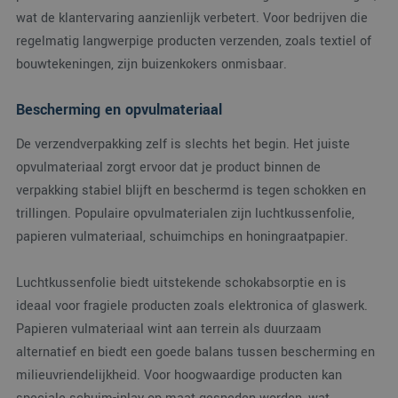
een 
wat de klantervaring aanzienlijk verbetert. Voor bedrijven die
statu
gebru
regelmatig langwerpige producten verzenden, zoals textiel of
pagin
bouwtekeningen, zijn buizenkokers onmisbaar.
CookieScriptConsent
4 weken 2
Deze
CookieScript
dagen
wordt
www.verpakking.nl
door
Bescherming en opvulmateriaal
Scrip
om d
cook
De verzendverpakking zelf is slechts het begin. Het juiste
van b
onth
opvulmateriaal zorgt ervoor dat je product binnen de
cook
van 
verpakking stabiel blijft en beschermd is tegen schokken en
Scrip
nood
trillingen. Populaire opvulmaterialen zijn luchtkussenfolie,
corre
papieren vulmateriaal, schuimchips en honingraatpapier.
Luchtkussenfolie biedt uitstekende schokabsorptie en is
ideaal voor fragiele producten zoals elektronica of glaswerk.
Aanbieder
/
Naam
Vervaldatum
Omschrijving
Papieren vulmateriaal wint aan terrein als duurzaam
Domein
alternatief en biedt een goede balans tussen bescherming en
_ga_38H4ZZK10R
.verpakking.nl
1 jaar 1
Deze cookie w
Aanbieder
/
Naam
Vervaldatum
Omschrijving
maand
gebruikt door
milieuvriendelijkheid. Voor hoogwaardige producten kan
Domein
Google Analyti
om de sessiest