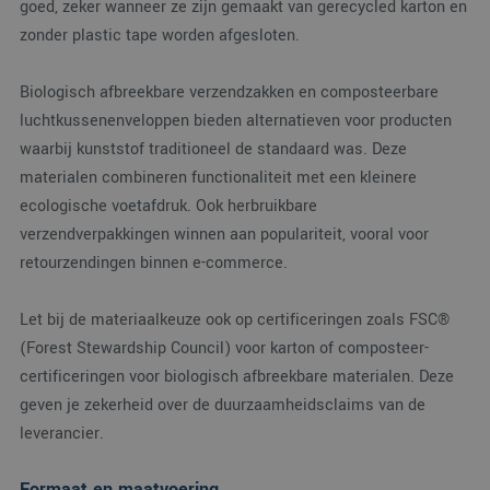
goed, zeker wanneer ze zijn gemaakt van gerecycled karton en
SRM_B
1 jaar
Dit is een Microsoft
Microsoft
van de site.
MSN 1st party cooki
Corporation
zonder plastic tape worden afgesloten.
die zorgt voor de
.c.bing.com
goede werking van
deze website.
Biologisch afbreekbare verzendzakken en composteerbare
ANONCHK
9 minuten 57
Deze cookie
Microsoft
seconden
verzamelt informatie
Corporation
luchtkussenenveloppen bieden alternatieven voor producten
over hoe de
.c.clarity.ms
eindgebruiker de
waarbij kunststof traditioneel de standaard was. Deze
website gebruikt en
over eventuele
materialen combineren functionaliteit met een kleinere
advertenties die de
ecologische voetafdruk. Ook herbruikbare
eindgebruiker
mogelijk heeft gezie
verzendverpakkingen winnen aan populariteit, vooral voor
voordat hij de
genoemde website
retourzendingen binnen e-commerce.
bezocht.
MUID
1 jaar
Deze cookie wordt
Microsoft
veel gebruikt door
Corporation
Let bij de materiaalkeuze ook op certificeringen zoals FSC®
mijn Microsoft als
.bing.com
een unieke
(Forest Stewardship Council) voor karton of composteer-
gebruikers-ID. Het
certificeringen voor biologisch afbreekbare materialen. Deze
kan worden ingestel
door ingesloten
geven je zekerheid over de duurzaamheidsclaims van de
microsoft-scripts.
Algemeen wordt
leverancier.
aangenomen dat he
synchroniseert tuss
veel verschillende
Microsoft-domeinen
Formaat en maatvoering