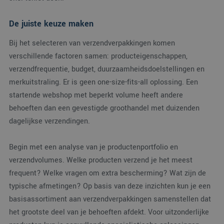
ANONCHK
9 minuten 57
Deze cookie
Microsoft
seconden
verzamelt informatie
De juiste keuze maken
Corporation
over hoe de
.c.clarity.ms
eindgebruiker de
Bij het selecteren van verzendverpakkingen komen
website gebruikt en
over eventuele
verschillende factoren samen: producteigenschappen,
advertenties die de
eindgebruiker
verzendfrequentie, budget, duurzaamheidsdoelstellingen en
mogelijk heeft gezie
voordat hij de
merkuitstraling. Er is geen one-size-fits-all oplossing. Een
genoemde website
bezocht.
startende webshop met beperkt volume heeft andere
MUID
1 jaar
Deze cookie wordt
Microsoft
behoeften dan een gevestigde groothandel met duizenden
veel gebruikt door
Corporation
dagelijkse verzendingen.
mijn Microsoft als
.bing.com
een unieke
gebruikers-ID. Het
kan worden ingestel
Begin met een analyse van je productenportfolio en
door ingesloten
microsoft-scripts.
verzendvolumes. Welke producten verzend je het meest
Algemeen wordt
aangenomen dat he
frequent? Welke vragen om extra bescherming? Wat zijn de
synchroniseert tuss
veel verschillende
typische afmetingen? Op basis van deze inzichten kun je een
Microsoft-domeinen
waardoor gebruikers
basisassortiment aan verzendverpakkingen samenstellen dat
kunnen worden
het grootste deel van je behoeften afdekt. Voor uitzonderlijke
gevolgd.