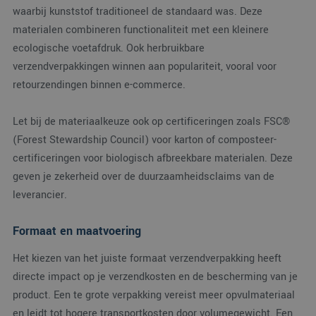
waarbij kunststof traditioneel de standaard was. Deze
Aanbieder
/
Naam
Vervaldatum
Omsc
Domein
materialen combineren functionaliteit met een kleinere
PHPSESSID
Sessie
Cook
PHP.net
ecologische voetafdruk. Ook herbruikbare
gege
www.verpakking.nl
appli
verzendverpakkingen winnen aan populariteit, vooral voor
basis
taal. 
retourzendingen binnen e-commerce.
ident
alge
doel
Let bij de materiaalkeuze ook op certificeringen zoals FSC®
wordt
om v
(Forest Stewardship Council) voor karton of composteer-
van
gebru
certificeringen voor biologisch afbreekbare materialen. Deze
te o
Het i
geven je zekerheid over de duurzaamheidsclaims van de
gesp
wille
leverancier.
gege
numm
wordt
Formaat en maatvoering
kan s
Google Privacy Policy
voor 
een 
Het kiezen van het juiste formaat verzendverpakking heeft
voorb
beho
directe impact op je verzendkosten en de bescherming van je
een 
statu
product. Een te grote verpakking vereist meer opvulmateriaal
gebru
pagin
en leidt tot hogere transportkosten door volumegewicht. Een