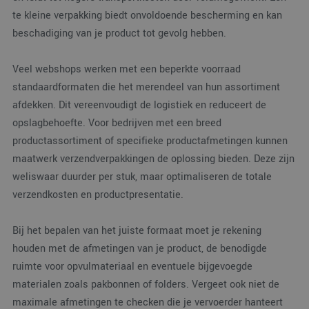
te kleine verpakking biedt onvoldoende bescherming en kan
CookieScriptConsent
4 weken 2
Deze
CookieScript
dagen
wordt
www.verpakking.nl
beschadiging van je product tot gevolg hebben.
door
Scrip
om d
cook
Veel webshops werken met een beperkte voorraad
van b
onth
standaardformaten die het merendeel van hun assortiment
cook
van 
afdekken. Dit vereenvoudigt de logistiek en reduceert de
Scrip
nood
opslagbehoefte. Voor bedrijven met een breed
corre
productassortiment of specifieke productafmetingen kunnen
maatwerk verzendverpakkingen de oplossing bieden. Deze zijn
weliswaar duurder per stuk, maar optimaliseren de totale
verzendkosten en productpresentatie.
Aanbieder
/
Naam
Vervaldatum
Omschrijving
Domein
Bij het bepalen van het juiste formaat moet je rekening
_ga_38H4ZZK10R
.verpakking.nl
1 jaar 1
Deze cookie w
Aanbieder
/
Naam
Vervaldatum
Omschrijving
maand
gebruikt door
houden met de afmetingen van je product, de benodigde
Domein
Google Analyti
om de sessiest
ruimte voor opvulmateriaal en eventuele bijgevoegde
_clck
.verpakking.nl
1 jaar
Deze cookie wordt
te behouden.
gebruikt om
materialen zoals pakbonnen of folders. Vergeet ook niet de
gebruikersinteracties
_ga
1 jaar 1
Deze cookien
Google LLC
en betrokkenheid o
maximale afmetingen te checken die je vervoerder hanteert
maand
is gekoppeld a
.verpakking.nl
de website te volgen