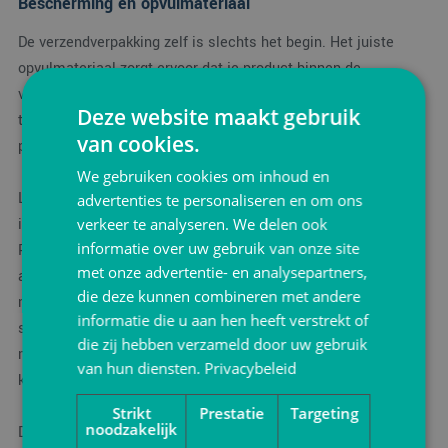
Bescherming en opvulmateriaal
De verzendverpakking zelf is slechts het begin. Het juiste
opvulmateriaal zorgt ervoor dat je product binnen de
verpakking stabiel blijft en beschermd is tegen schokken en
Deze website maakt gebruik
trillingen. Populaire opvulmaterialen zijn luchtkussenfolie,
van cookies.
papieren vulmateriaal, schuimchips en honingraatpapier.
We gebruiken cookies om inhoud en
Luchtkussenfolie biedt uitstekende schokabsorptie en is
advertenties te personaliseren en om ons
ideaal voor fragiele producten zoals elektronica of glaswerk.
verkeer te analyseren. We delen ook
informatie over uw gebruik van onze site
Papieren vulmateriaal wint aan terrein als duurzaam
met onze advertentie- en analysepartners,
alternatief en biedt een goede balans tussen bescherming en
die deze kunnen combineren met andere
milieuvriendelijkheid. Voor hoogwaardige producten kan
informatie die u aan hen heeft verstrekt of
speciale schuim-inlay op maat gesneden worden, wat
die zij hebben verzameld door uw gebruik
maximale bescherming garandeert maar ook tegen hogere
van hun diensten.
Privacybeleid
kosten.
Strikt
Prestatie
Targeting
noodzakelijk
De hoeveelheid en het type opvulmateriaal dat je gebruikt,