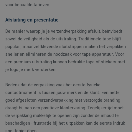
Google Univers
om de
voor bepaalde tarieven.
Analytics - wat
gebruikerservaring e
belangrijke up
websitefunctionalite
is van de meer
te verbeteren.
algemeen
Afsluiting en presentatie
gebruikte
_clsk
1 dag
Deze cookie wordt
Microsoft
analyseservice
geassocieerd met
.verpakking.nl
De manier waarop je je verzendverpakking afsluit, beïnvloedt
Google. Deze
Microsoft Clarity
cookie wordt
analytics software.
zowel de veiligheid als de uitstraling. Traditionele tape blijft
gebruikt om u
Het wordt gebruikt
gebruikers te
om informatie over
populair, maar zelfklevende sluitstrippen maken het verpakken
onderscheiden
de sessie van de
door een
gebruiker op te slaa
sneller en elimineren de noodzaak voor tape-apparatuur. Voor
willekeurig
en om meerdere
gegenereerd
een premium uitstraling kunnen bedrukte tape of stickers met
paginaweergaven te
nummer toe te
combineren tot één
wijzen als klan
je logo je merk versterken.
gebruikerssessie voo
Het is opgeno
analytische
in elk
doeleinden.
paginaverzoek
Bedenk dat de verpakking vaak het eerste fysieke
een site en wo
MR
1 week
Dit is een Microsoft
Microsoft
gebruikt om
MSN 1st party cooki
Corporation
contactmoment is tussen jouw merk en de klant. Een nette,
bezoekers-, ses
die we gebruiken o
.c.bing.com
en
het gebruik van de
goed afgesloten verzendverpakking met verzorgde branding
campagnegege
website voor interne
te berekenen 
analyses te meten.
draagt bij aan een positieve klantervaring. Tegelijkertijd moet
de
analyserappor
de verpakking makkelijk te openen zijn zonder de inhoud te
SRM_B
1 jaar
Dit is een Microsoft
Microsoft
van de site.
MSN 1st party cooki
Corporation
beschadigen - frustratie bij het uitpakken kan de eerste indruk
die zorgt voor de
.c.bing.com
goede werking van
snel teniet doen.
deze website.