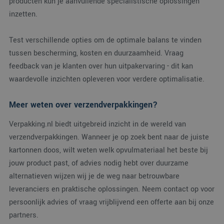
producten kun je aanvullende specialistische oplossingen
SM
.c.clarity.ms
Sessie
Dit is een Microsoft
MSN 1st party cooki
inzetten.
die we gebruiken o
het gebruik van de
website voor interne
analyses te meten.
Test verschillende opties om de optimale balans te vinden
MUID
1 jaar
Deze cookie wordt
Microsoft
tussen bescherming, kosten en duurzaamheid. Vraag
veel gebruikt door
Corporation
feedback van je klanten over hun uitpakervaring - dit kan
mijn Microsoft als
.clarity.ms
een unieke
waardevolle inzichten opleveren voor verdere optimalisatie.
gebruikers-ID. Het
kan worden ingestel
door ingesloten
microsoft-scripts.
Meer weten over verzendverpakkingen?
Algemeen wordt
aangenomen dat he
synchroniseert tuss
Verpakking.nl biedt uitgebreid inzicht in de wereld van
veel verschillende
Microsoft-domeinen
verzendverpakkingen. Wanneer je op zoek bent naar de juiste
waardoor gebruikers
kartonnen doos, wilt weten welk opvulmateriaal het beste bij
kunnen worden
gevolgd.
jouw product past, of advies nodig hebt over duurzame
MR
1 week
Dit is een Microsoft
Microsoft
alternatieven wijzen wij je de weg naar betrouwbare
MSN 1st party cooki
Corporation
die we gebruiken o
.c.clarity.ms
leveranciers en praktische oplossingen. Neem contact op voor
het gebruik van de
website voor interne
persoonlijk advies of vraag vrijblijvend een offerte aan bij onze
analyses te meten.
partners.