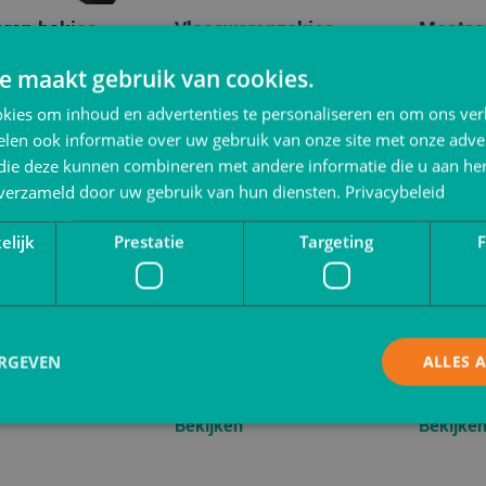
ren bakjes
Vleeswarenzakjes
Meatsa
e maakt gebruik van cookies.
Bekijken
Bekijke
kies om inhoud en advertenties te personaliseren en om ons ver
len ook informatie over uw gebruik van onze site met onze adver
 die deze kunnen combineren met andere informatie die u aan hen
n verzameld door uw gebruik van hun diensten.
Privacybeleid
elijk
Prestatie
Targeting
F
ERGEVEN
ALLES 
schalen
Slagersfolie
Inpakve
Bekijken
Bekijke
Strikt noodzakelijk
Prestatie
Targeting
Functioneel