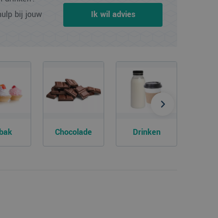
ulp bij jouw
Ik wil advies
bak
Chocolade
Drinken
Take