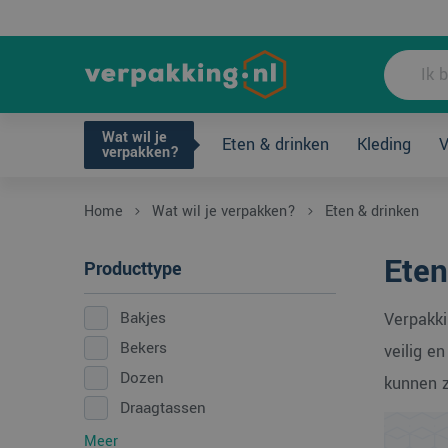
Wat wil je ve
Wat wil je
Eten & drinken
Kleding
V
Eten & drinken
Waar te koop?
verpakken?
Home
Wat wil je verpakken?
Eten & drinken
Eten
Producttype
Bakjes
Verpakki
Bekers
veilig e
Dozen
kunnen ze
Draagtassen
Meer