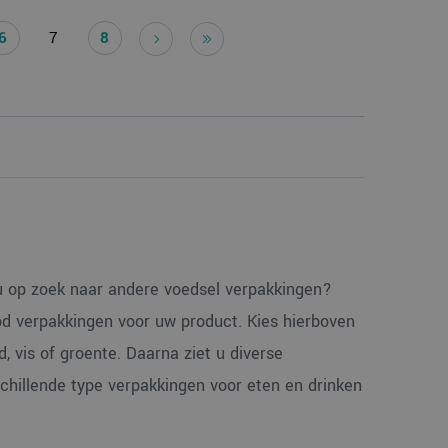
elding en
6
7
8
is van de PHP-taal.
einden die wordt
ies te onderhouden.
gegenereerd
iek zijn voor de
uden van een
pagina's.
Script.com-service
 onthouden. De
odzakelijk om
 u op zoek naar andere voedsel verpakkingen?
od verpakkingen voor uw product. Kies hierboven
, vis of groente. Daarna ziet u diverse
rschillende type verpakkingen voor eten en drinken
 de sessiestatus te
etrokkenheid op de
ionaliteit te
nalytics - wat een
e analyseservice van