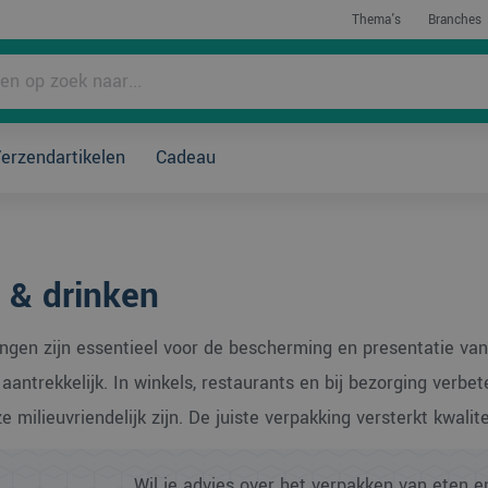
Thema's
Branches
rpakken?
erzendartikelen
Cadeau
Direct bestellen
 & drinken
ngen zijn essentieel voor de bescherming en presentatie va
n aantrekkelijk. In winkels, restaurants en bij bezorging verb
 milieuvriendelijk zijn. De juiste verpakking versterkt kwalite
Wil je advies over het verpakken van eten e