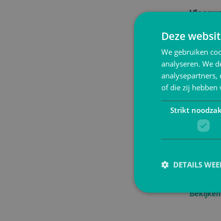
Vleeswa
Deze websit
Bekijken
We gebruiken coo
analyseren. We de
analysepartners,
of die zij hebbe
Strikt noodzak
DETAILS WE
Schuim
Bekijken