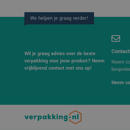
_clsk
Micro
.verp
We helpen je graag verder!
MR
Micro
Corpo
.c.bi
SRM_B
Micro
Corpo
Contac
.c.bi
Wil je graag advies over de beste
ANONCHK
Micro
verpakking voor jouw product? Neem
Neem co
Corpo
vrijblijvend contact met ons op!
.c.cla
besprek
MUID
Micro
Corpo
Neem co
.bing
SM
.c.cla
MUID
Micro
Corpo
.clari
MR
Micro