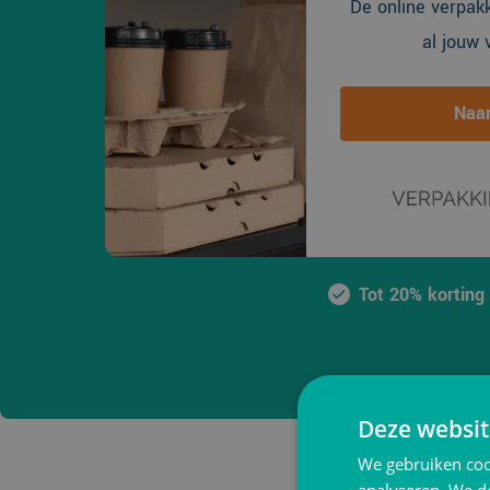
De online verpak
al jouw 
Naar
Tot 20% korting
Deze websit
We gebruiken coo
analyseren. We de