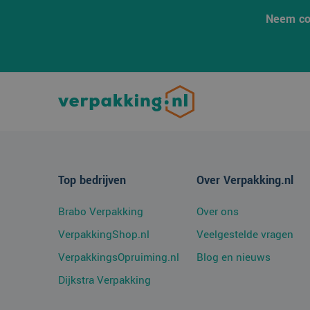
SRM_B
Micro
Neem co
Corpo
.c.bi
ANONCHK
Micro
Corpo
.c.cla
MUID
Micro
Corpo
.bing
SM
.c.cla
MUID
Micro
Top bedrijven
Over Verpakking.nl
Corpo
.clari
Brabo Verpakking
Over ons
MR
Micro
Corpo
VerpakkingShop.nl
Veelgestelde vragen
.c.cla
VerpakkingsOpruiming.nl
Blog en nieuws
Dijkstra Verpakking