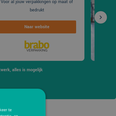
Voor al jouw verpakkingen op maat of
bedrukt
Naar website
werk, alles is mogelijk
keer te
tentie- en