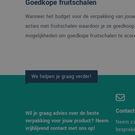
Goedkope fruitschalen
Wanneer het budget voor de verpakking van jouw gr
acties met fruitschalen waardoor je ze goedkoop k
CookieScriptConse
mogelijkheden om goedkope fruitschalen te scor
Naam
Aanbi
Naam
Dome
We helpen je graag verder!
_ga_38H4ZZK10R
_clck
.verp
_ga
_clsk
Micro
.verp
Contac
Wil je graag advies over de beste
verpakking voor jouw product? Neem
Neem co
MR
Micro
Corpo
vrijblijvend contact met ons op!
besprek
.c.bi