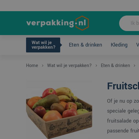
Wat wil je ve
Wat wil je
Eten & drinken
Kleding
V
Fruitschalen
Waar te koop?
verpakken?
Home
Wat wil je verpakken?
Eten & drinken
Fruitsc
Of je nu op z
speciale gele
fruitsalade op
passende frui