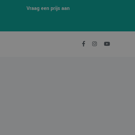
e goede werking van
Vraag een prijs aan
er de website
er mogelijk heeft
en unieke
crosoft-scripts.
 veel verschillende
 gevolgd.
n om het gebruik van
en unieke
crosoft-scripts.
 veel verschillende
 gevolgd.
n om het gebruik van