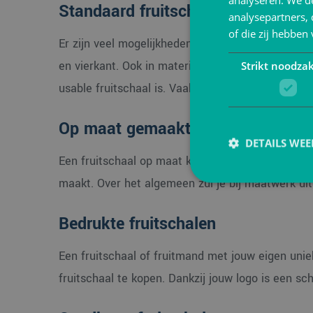
Standaard fruitschalen
analysepartners,
of die zij hebbe
Er zijn veel mogelijkheden wanneer het om fruitsc
en vierkant. Ook in materialen is er veel keus. Ee
Strikt noodzak
usable fruitschaal is. Vaak zie je fruitschalen van
Op maat gemaakte fruitschalen
DETAILS WE
Een fruitschaal op maat kan natuurlijk een optie 
maakt. Over het algemeen zul je bij maatwerk uit
Bedrukte fruitschalen
Strikt noodzakelijke
accountbeheer. De we
Een fruitschaal of fruitmand met jouw eigen uni
Naam
fruitschaal te kopen. Dankzij jouw logo is een sc
PHPSESSID