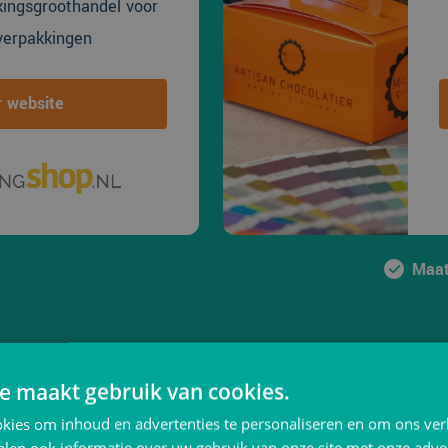
kingsgroothandel voor
verpakkingen
 website
Maat
e maakt gebruik van cookies.
kies om inhoud en advertenties te personaliseren en om ons ver
len ook informatie over uw gebruik van onze site met onze adver