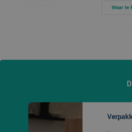
Waar te
D
Verpakk