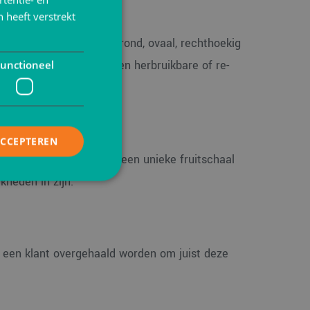
 heeft verstrekt
en verkrijgbaar. Zoals rond, ovaal, rechthoekig
erste keus, tenzij dit een herbruikbare of re-
unctioneel
raft.
ACCEPTEREN
an de ander aanbiedt of een unieke fruitschaal
kheden in zijn.
elding en
n een klant overgehaald worden om juist deze
is van de PHP-taal.
einden die wordt