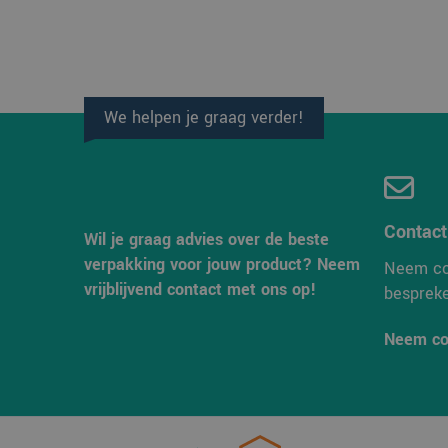
Strikt noodzakelijke
accountbeheer. De we
Naam
We helpen je graag verder!
PHPSESSID
Contac
Wil je graag advies over de beste
CookieScriptConse
verpakking voor jouw product? Neem
Neem co
vrijblijvend contact met ons op!
besprek
Neem co
Naam
Aanbi
Naam
Dome
_ga_38H4ZZK10R
_clck
.verp