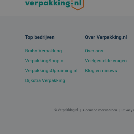
_ga
_clsk
Micro
.verp
MR
Micro
Top bedrijven
Over Verpakking.nl
Corpo
.c.bi
Brabo Verpakking
Over ons
SRM_B
Micro
Corpo
.c.bi
VerpakkingShop.nl
Veelgestelde vragen
ANONCHK
Micro
VerpakkingsOpruiming.nl
Blog en nieuws
Corpo
.c.cla
Dijkstra Verpakking
MUID
Micro
Corpo
.bing
SM
.c.cla
© Verpakking.nl
Algemene voorwaarden
Privacy 
MUID
Micro
Corpo
.clari