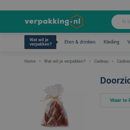
Wat wil je ve
Wat wil je
Eten & drinken
Kleding
V
Doorzichtige cadeauzakjes
Waa
verpakken?
Home
Wat wil je verpakken?
Cadeau
Cadeau
Doorzi
Waar te