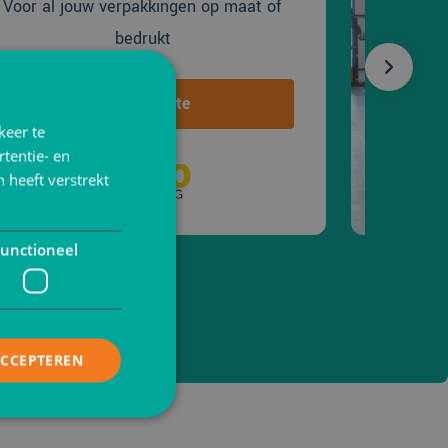
Voor al jouw verpakkingen op maat of
bedrukt
Naar website
keer te
tentie- en
 heeft verstrekt
unctioneel
werk, alles is mogelijk
ACCEPTEREN