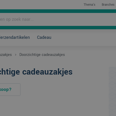
Thema's
Branches
rpakken?
erzendartikelen
Cadeau
r te koop?
Direct bestellen
zakjes
Doorzichtige cadeauzakjes
chtige cadeauzakjes
 koop?