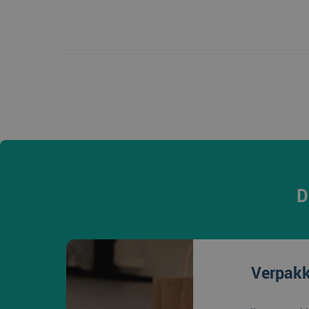
D
Verpakk