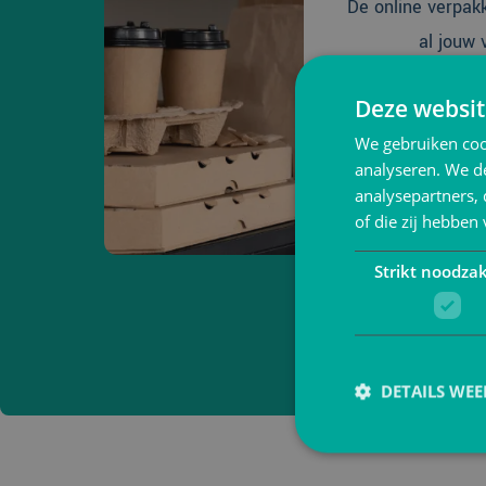
De online verpak
al jouw 
Deze websit
Naar
We gebruiken coo
analyseren. We de
analysepartners,
of die zij hebbe
Strikt noodzak
Tot 20% korting
DETAILS WE