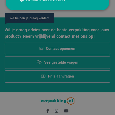
We helpen je graag verder!
Strikt noodzakelijk
Prestatie
Targeting
Functioneel
Wil je graag advies over de beste verpakking voor jouw
product? Neem vrijblijvend contact met ons op!
Strikt noodzakelijke cookies maken de
kernfunctionaliteiten van de website mogelijk, zoals
gebruikersaanmelding en accountbeheer. De
Contact opnemen
website kan niet goed worden gebruikt zonder de
strikt noodzakelijke cookies.
Aanbieder
/
Veelgestelde vragen
Naam
Vervaldatum
Omsc
Domein
PHPSESSID
Sessie
Cook
PHP.net
Prijs aanvragen
gege
www.verpakking.nl
appli
basis
taal. 
ident
alge
doel
wordt
om v
van
gebru