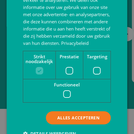
VerpakkingShop.nl
verkeer te analyseren. We delen ook
informatie over uw gebruik van onze site
met onze advertentie- en analysepartners,
De online verpakkingsgroothandel voor al jouw
die deze kunnen combineren met andere
verpakkingen
informatie die u aan hen heeft verstrekt of
die zij hebben verzameld door uw gebruik
van hun diensten.
Naar website
Privacybeleid
Strikt
Prestatie
Targeting
noodzakelijk
Functioneel
Tot 20% korting
ALLES ACCEPTEREN
DETAILS WEERGEVEN